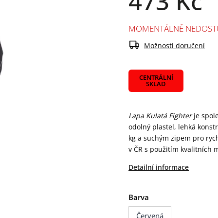
473 Kč
MOMENTÁLNĚ NEDOST
Možnosti doručení
CENTRÁLNÍ
SKLAD
Lapa Kulatá Fighter
je spol
odolný plastel, lehká konst
kg a suchým zipem pro rych
v ČR s použitím kvalitních 
Detailní informace
Barva
Červená