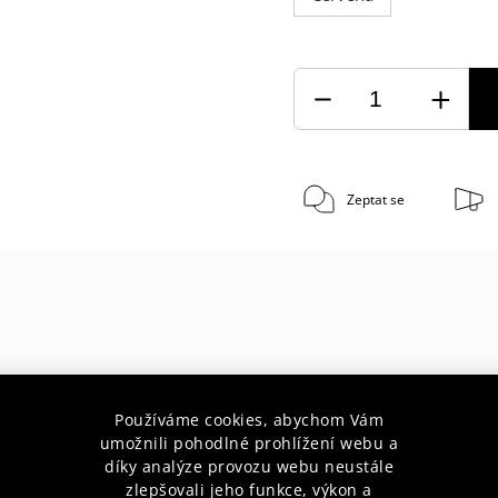
Zeptat se
30 let s Vámi
Doprava zda
Používáme cookies, abychom Vám
poradenství pro začátečníky i
při nákupu nad 1 900 Kč do váh
profesionály
10 kg
umožnili pohodlné prohlížení webu a
díky analýze provozu webu neustále
zlepšovali jeho funkce, výkon a