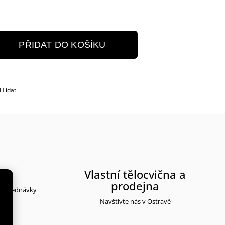
PŘIDAT DO KOŠÍKU
Hlídat
rma
Vlastní tělocvična a
prodejna
y objednávky
Navštivte nás v Ostravě