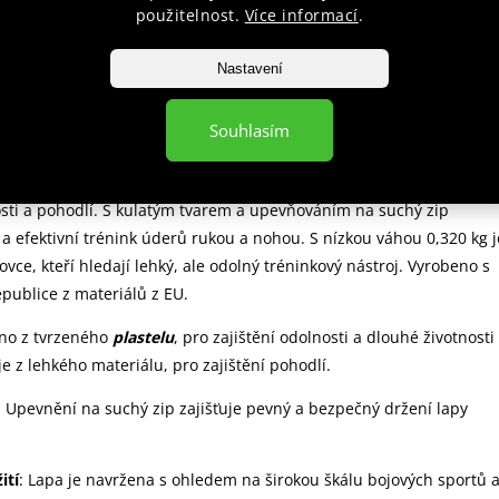
použitelnost.
Více informací
.
Nastavení
popis produktu
Souhlasím
GHTER - červená
varianta
bena z vysoce kvalitního tvrzeného plastelu, nabízí optimální
sti a pohodlí. S kulatým tvarem a upevňováním na suchý zip
a efektivní trénink úderů rukou a nohou. S nízkou váhou 0,320 kg j
ovce, kteří hledají lehký, ale odolný tréninkový nástroj. Vyrobeno s
epublice z materiálů z EU.
eno z tvrzeného
plastelu
, pro zajištění odolnosti a dlouhé životnosti
e z lehkého materiálu, pro zajištění pohodlí.
: Upevnění na suchý zip zajišťuje pevný a bezpečný držení lapy
ití
: Lapa je navržena s ohledem na širokou škálu bojových sportů 