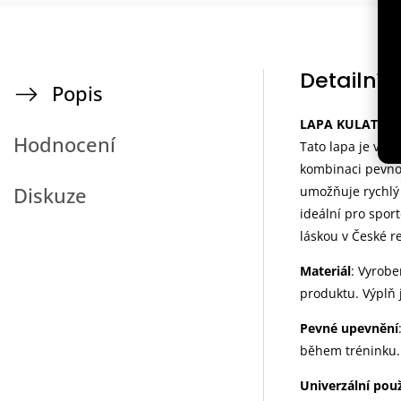
Detailní 
Popis
LAPA KULATÁ FI
Hodnocení
Tato lapa je vyro
kombinaci pevno
Diskuze
umožňuje rychlý 
ideální pro sport
láskou v České r
Materiál
: Vyrob
produktu. Výplň j
Pevné upevnění
během tréninku.
Univerzální použ