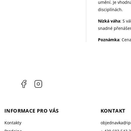
umění. Je vhodná
disciplínách.
Nízká váha
: S v
snadné přenášen
Poznámka
: Cena
Facebook
Instagram
INFORMACE PRO VÁS
KONTAKT
Kontakty
objednavka
@
i