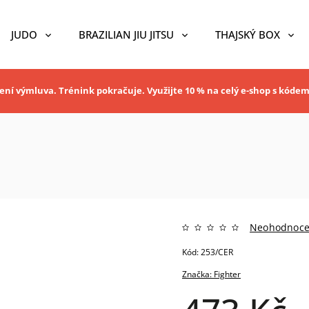
JUDO
BRAZILIAN JIU JITSU
THAJSKÝ BOX
ní výmluva. Trénink pokračuje. Využijte 10 % na celý e-shop s kóde
Neohodnoc
Kód:
253/CER
Značka:
Fighter