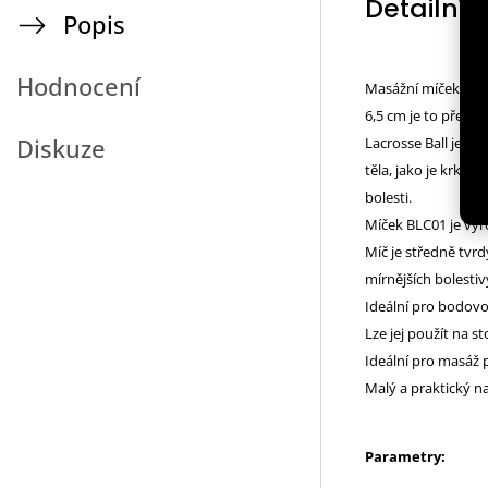
Detailní 
Popis
Hodnocení
Masážní míček HMS
6,5 cm je to přesn
Diskuze
Lacrosse Ball je i
těla, jako je krk,
bolesti.
Míček BLC01 je vyr
Míč je středně tvrd
mírnějších bolesti
Ideální pro bodovo
Lze jej použít na s
Ideální pro masáž
Malý a praktický na
Parametry: