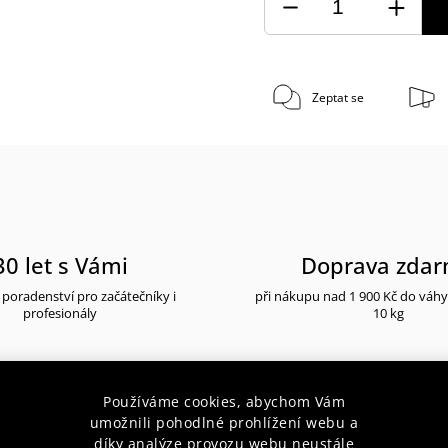
Zeptat se
30 let s Vámi
Doprava zda
poradenství pro začátečníky i
při nákupu nad 1 900 Kč do váh
profesionály
10 kg
Používáme cookies, abychom Vám
umožnili pohodlné prohlížení webu a
díky analýze provozu webu neustále