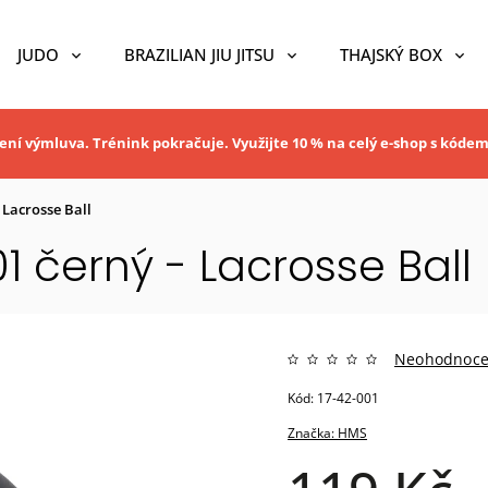
JUDO
BRAZILIAN JIU JITSU
THAJSKÝ BOX
ní výmluva. Trénink pokračuje. Využijte 10 % na celý e-shop s kóde
Lacrosse Ball
 černý - Lacrosse Ball
Neohodnoc
Kód:
17-42-001
Značka:
HMS