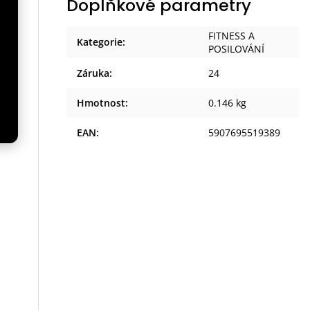
Doplňkové parametry
FITNESS A
Kategorie
:
POSILOVÁNÍ
em
Záruka
:
24
í
Hmotnost
:
0.146 kg
je
EAN
:
5907695519389