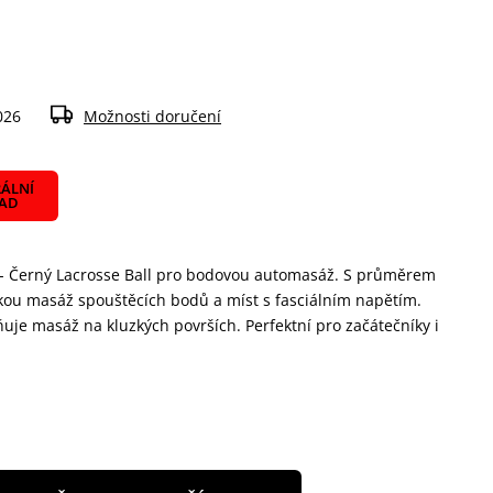
026
Možnosti doručení
ÁLNÍ
LAD
 Černý Lacrosse Ball pro bodovou automasáž. S průměrem
okou masáž spouštěcích bodů a míst s fasciálním napětím.
uje masáž na kluzkých površích. Perfektní pro začátečníky i