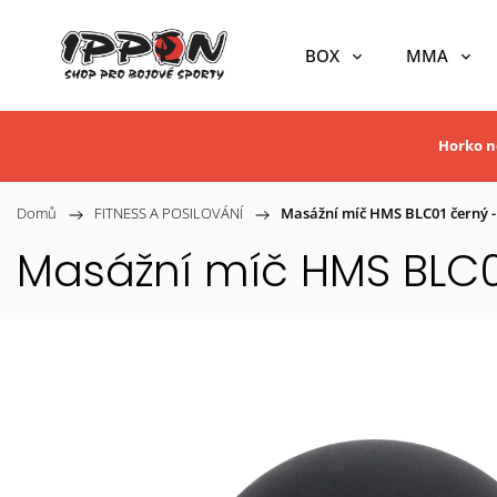
BOX
MMA
Horko ne
Domů
/
FITNESS A POSILOVÁNÍ
/
Masážní míč HMS BLC01 černý - 
Masážní míč HMS BLC01