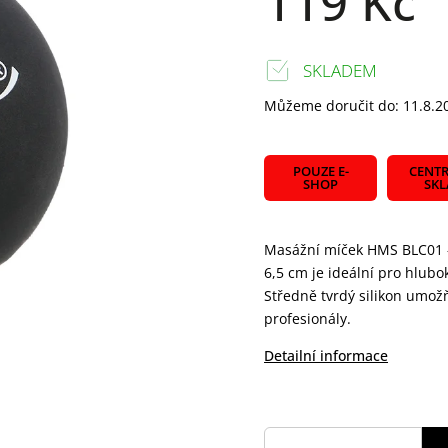
119 Kč
SKLADEM
Můžeme doručit do:
11.8.2
POUZE E-
CENTR
SHOP
SK
Masážní míček HMS BLC01 -
6,5 cm je ideální pro hlub
Středně tvrdý silikon umožň
profesionály.
Detailní informace