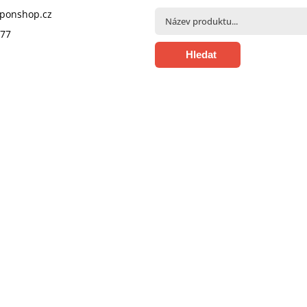
pponshop.cz
377
Hledat