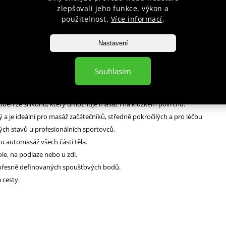
popis produktu
zlepšovali jeho funkce, výkon a
použitelnost.
Více informací
.
 BLC01 je dokonalým doplňkem k větším, masážním přístrojům. S průměr
Nastavení
ě to, co potřebujete k masáži spoušťových bodů a míst s fasciálním napětím.
deální pro ošetření hlubokých svalových skupin nebo těžko přístupných oblast
Souhlasím
 hýždě, ramena a hrudník. Pomocí BLC01 můžete rozmasírovat potenciální zdro
oben ze silikonu, který umožňuje masáž i na kluzkém povrchu.
ý a je ideální pro masáž začátečníků, středně pokročilých a pro léčbu
vých stavů u profesionálních sportovců.
u automasáž všech částí těla.
tole, na podlaze nebo u zdi.
 přesně definovaných spoušťových bodů.
 cesty.