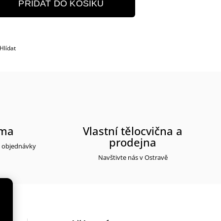
PŘIDAT DO KOŠÍKU
Hlídat
rma
Vlastní tělocvična a
prodejna
y objednávky
Navštivte nás v Ostravě