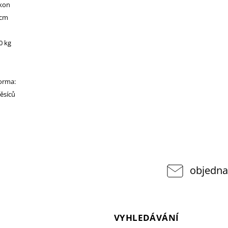
ikon
 cm
0 kg
norma:
ěsíců
objedna
VYHLEDÁVÁNÍ