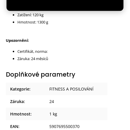
Průměr: 10,1/15,2 cm
Tvrdost: 45
Zatížení: 120 kg
Hmotnost: 1300 g
Upozornění:
Certifikát, norma:
Záruka: 24 měsíců
Doplňkové parametry
Kategorie
:
FITNESS A POSILOVÁNÍ
Záruka
:
24
Hmotnost
:
1 kg
EAN
:
5907695500370