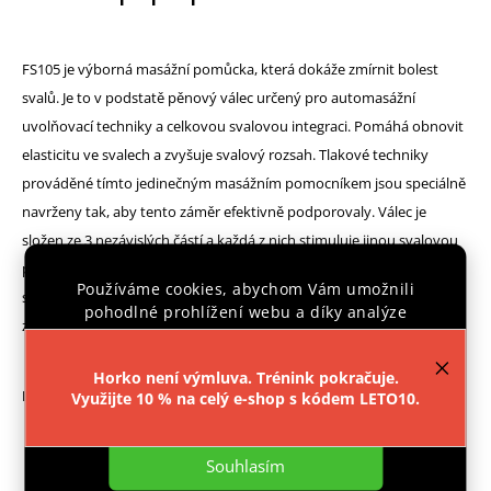
FS105 je výborná masážní pomůcka, která dokáže zmírnit bolest
svalů. Je to v podstatě pěnový válec určený pro automasážní
uvolňovací techniky a celkovou svalovou integraci. Pomáhá obnovit
elasticitu ve svalech a zvyšuje svalový rozsah. Tlakové techniky
prováděné tímto jedinečným masážním pomocníkem jsou speciálně
navrženy tak, aby tento záměr efektivně podporovaly. Válec je
složen ze 3 nezávislých částí a každá z nich stimuluje jinou svalovou
partii. Masážní válec pomáhá snížit napětí, tuhost a bolestivost
Používáme cookies, abychom Vám umožnili
svalového systému. Jeho pravidelným používáním předcházíme
pohodlné prohlížení webu a díky analýze
zranění svalů.
provozu webu neustále zlepšovali jeho funkce,
výkon a použitelnost.
Více informací
.
Horko není výmluva. Trénink pokračuje.
Parametry:
Využijte 10 % na celý e-shop s kódem LETO10.
Nastavení
Materiál: PE + PVC + ABS
Souhlasím
Délka: 46 cm