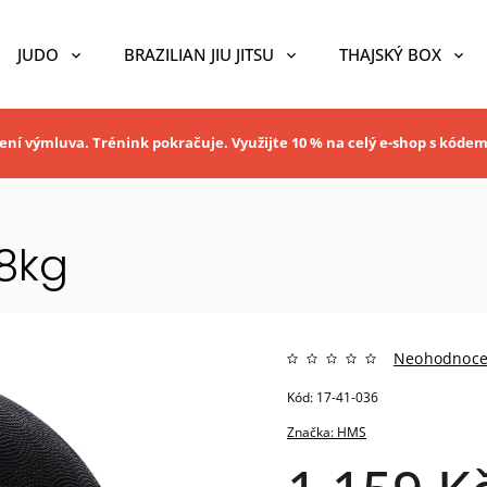
JUDO
BRAZILIAN JIU JITSU
THAJSKÝ BOX
ní výmluva. Trénink pokračuje. Využijte 10 % na celý e-shop s kóde
8kg
Neohodnoc
Kód:
17-41-036
Značka:
HMS