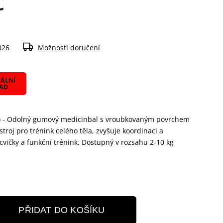
č
026
Možnosti doručení
ÁLNÍ
LAD
) - Odolný gumový medicinbal s vroubkovaným povrchem
troj pro trénink celého těla, zvyšuje koordinaci a
zcvičky a funkční trénink. Dostupný v rozsahu 2-10 kg
PŘIDAT DO KOŠÍKU