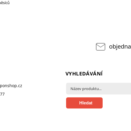
měsíců
objedna
VYHLEDÁVÁNÍ
pponshop.cz
377
Hledat