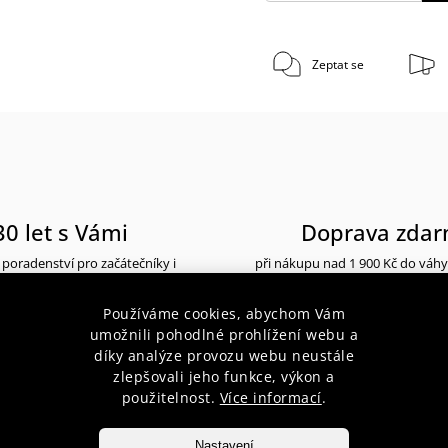
Zeptat se
30 let s Vámi
Doprava zda
poradenství pro začátečníky i
při nákupu nad 1 900 Kč do váh
profesionály
10 kg
Používáme cookies, abychom Vám
umožnili pohodlné prohlížení webu a
díky analýze provozu webu neustále
zlepšovali jeho funkce, výkon a
použitelnost.
Více informací
.
popis produktu
Nastavení