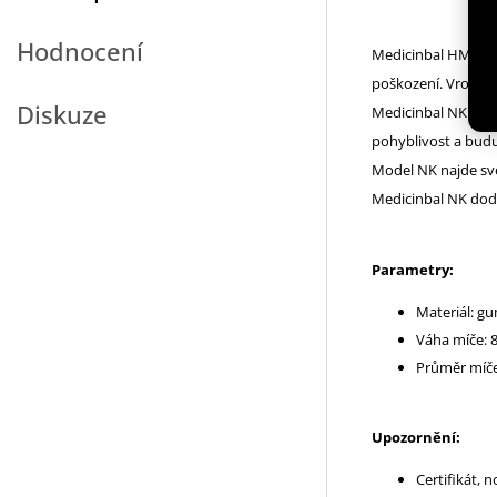
Hodnocení
Medicinbal HMS NK0
poškození. Vroubk
Diskuze
Medicinbal NK je po
pohyblivost a buduj
Model NK najde své
Medicinbal NK dodá
Parametry:
Materiál: gu
Váha míče: 8
Průměr míče
Upozornění:
Certifikát, 