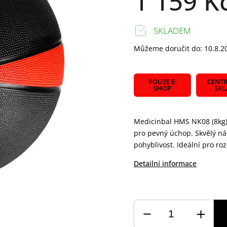
1 159 K
SKLADEM
Můžeme doručit do:
10.8.2
POUZE E-
CENTR
SHOP
SK
Medicinbal HMS NK08 (8kg
pro pevný úchop. Skvělý nás
pohyblivost. Ideální pro ro
Detailní informace