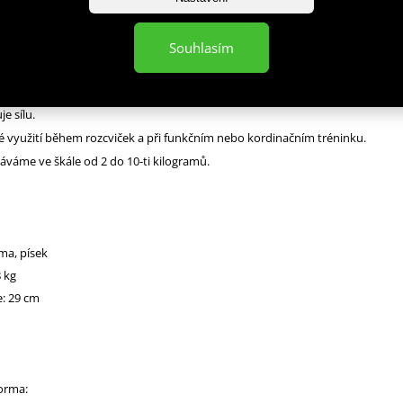
8 je vyroben z hrubé a pevné gumy, díky které je velice odolný vůči
Souhlasím
ovaný povrch míče garantuje pevný úchop.
můcka k procvičení celého těla, trénink s ním zlepšuje koordinaci, zvyšuje
e sílu.
 využití během rozcviček a při funkčním nebo kordinačním tréninku.
váme ve škále od 2 do 10-ti kilogramů.
ma, písek
 kg
: 29 cm
norma: