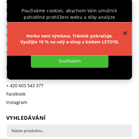
Prodávané značky
Reklamace
Používáme cookies, abychom Vám umožnili
pohodlné prohlížení webu a díky analýze
GDPR
provozu webu neustále zlepšovali jeho funkce,
Obchodní podmínky
výkon a použitelnost.
Více informací
.
Hodnocení obchodu
Horko není výmluva. Trénink pokračuje.
Využijte 10 % na celý e-shop s kódem LETO10.
B2B program
Nastavení
Moje objednávka
Souhlasím
KONTAKT
objednavka
@
ipponshop.cz
+ 420 603 543 377
Facebook
Instagram
VYHLEDÁVÁNÍ