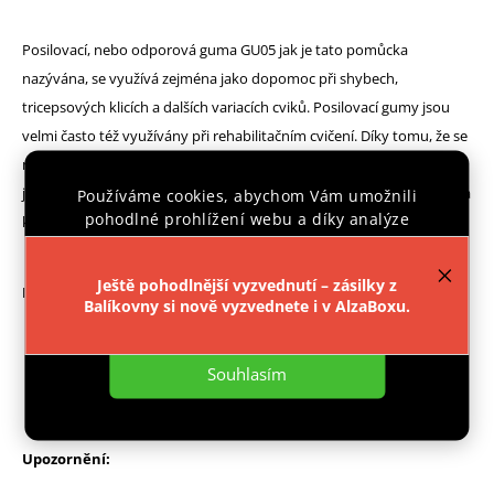
Posilovací, nebo odporová guma GU05 jak je tato pomůcka
nazývána, se využívá zejména jako dopomoc při shybech,
tricepsových klicích a dalších variacích cviků. Posilovací gumy jsou
velmi často též využívány při rehabilitačním cvičení. Díky tomu, že se
nejedná o přímou zátěž, ale guma postupným tahem vytváří odpor,
je často užívaným rehabilitačním doplňkem při úrazech svalů, šlach a
Používáme cookies, abychom Vám umožnili
pohodlné prohlížení webu a díky analýze
kloubů.
provozu webu neustále zlepšovali jeho funkce,
výkon a použitelnost.
Více informací
.
Ještě pohodlnější vyzvednutí – zásilky z
Parametry:
Balíkovny si nově vyzvednete i v AlzaBoxu.
Nastavení
Rozměr: 2080 x 64 x 4,5mm
Odpor: 23 - 68 kg
Souhlasím
Barva: modrá
Upozornění: