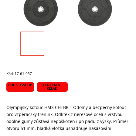
Kód:
17-61-057
POUZE E-SHOP
CENTRÁLNÍ
SKLAD
Olympijský kotouč HMS CHTBR – Odolný a bezpečný kotouč
pro vzpěračský trénink. Odlitek z nerezové oceli s vrstvou
odolné gumy zůstává nepoškozen i po pádu z výšky. Průměr
otvoru 51 mm, hladká vložka usnadňuje nasazování.