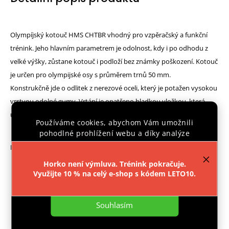
Olympíjský kotouč HMS CHTBR vhodný pro vzpěračský a funkční
trénink. Jeho hlavním parametrem je odolnost, kdy i po odhodu z
velké výšky, zůstane kotouč i podloží bez známky poškození. Kotouč
je určen pro olympijské osy s průměrem trnů 50 mm.
Konstrukčně jde o odlitek z nerezové oceli, který je potažen vysokou
vrstvou odolné gumy. Vrtání je opatřeno hladkou vložkou, která
usnadňuje nasazování kotouče na osu.
Používáme cookies, abychom Vám umožnili
pohodlné prohlížení webu a díky analýze
provozu webu neustále zlepšovali jeho funkce,
Parametry:
výkon a použitelnost.
Více informací
.
Horko není výmluva. Trénink pokračuje.
Průměr otvoru: 51 mm
Využijte 10 % na celý e-shop s kódem LETO10.
Materiál: ocel, guma
Nastavení
vnitřní středová vložka zabraňující poškrábání vzpěračské
Souhlasím
tyče
Průměr: 450 mm