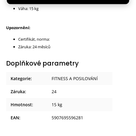
Šířka: 79 mm
Váha: 15 kg
Upozornění:
Certifikát, norma:
Záruka: 24 měsíců
Doplňkové parametry
Kategorie
:
FITNESS A POSILOVÁNÍ
Záruka
:
24
Hmotnost
:
15 kg
EAN
:
5907695596281