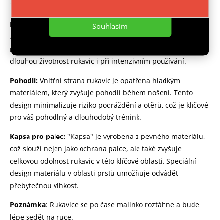
Nastavení
Taekwondu ITF.
Materiál:
Rukavice jsou vyrobeny z kvalitního
syntetického
Souhlasím
materiálu
, který imituje vlastnosti pravé kůže. Materiál je
navržen tak, aby poskytoval vysokou trvanlivost, což zajišťuje
dlouhou životnost rukavic i při intenzivním používání.
Pohodlí:
Vnitřní strana rukavic je opatřena hladkým
materiálem, který zvyšuje pohodlí během nošení. Tento
design minimalizuje riziko podráždění a otěrů, což je klíčové
pro váš pohodlný a dlouhodobý trénink.
Kapsa pro palec:
"Kapsa" je vyrobena z pevného materiálu,
což slouží nejen jako ochrana palce, ale také zvyšuje
celkovou odolnost rukavic v této klíčové oblasti. Speciální
design materiálu v oblasti prstů umožňuje odvádět
přebytečnou vlhkost.
Poznámka
: Rukavice se po čase malinko roztáhne a bude
lépe sedět na ruce.