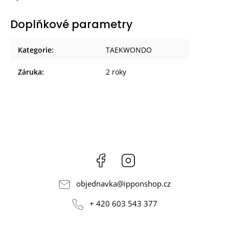
Doplňkové parametry
Kategorie
:
TAEKWONDO
Záruka
:
2 roky
Facebook
Instagram
objednavka
@
ipponshop.cz
+ 420 603 543 377