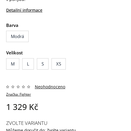
Detailní informace
Barva
Modrá
Velikost
M
L
S
XS
Neohodnoceno
Značka:
Fighter
1 329 Kč
ZVOLTE VARIANTU
Můžeme doručit do:
Zvolte variantu