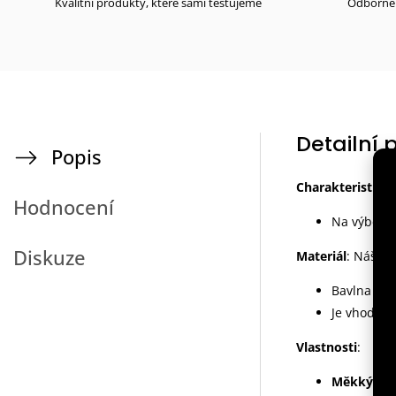
Kvalitní produkty, které sami testujeme
Odborné 
Detailní 
Popis
Charakteristika
Hodnocení
Na výběr m
Diskuze
Materiál
: Náš pá
Bavlna je 
Je vhodná 
Vlastnosti
:
Měkký a p