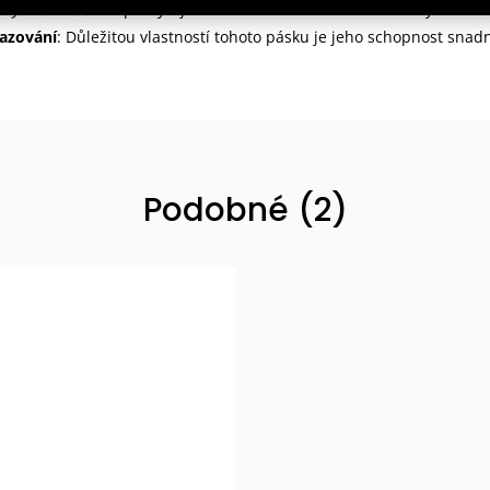
on Judo PROUŽEK
poskytuje komfortní nošení během dlouhých tréni
azování
: Důležitou vlastností tohoto pásku je jeho schopnost sna
Podobné (2)