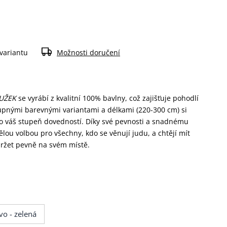
 variantu
Možnosti doručení
OUŽEK
se vyrábí z kvalitní 100% bavlny, což zajišťuje pohodlí
upnými barevnými variantami a délkami (220-300 cm) si
o váš stupeň dovedností. Díky své pevnosti a snadnému
lou volbou pro všechny, kdo se věnují judu, a chtějí mít
 držet pevně na svém místě.
o - zelená