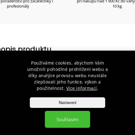
poradenství pro začátečníky i
při nákupu nad 1 900 Kč do váh
profesionály
10 kg
popis produktu
Používáme cookies, abychom Vám
: Tento pásek je ideální volbou pro všechny nadšence Juda, ocení je
umožnili pohodlné prohlížení webu a
áte z několika barevných variant, včetně bílo-žluté, žluto-oranžové
díky analýze provozu webu neustále
zlepšovali jeho funkce, výkon a
sek je vyroben z kvalitní 100% bavlny, což je materiál známý svou 
použitelnost.
Více informací
.
oblíbená pro svou prodyšnost, což je v kontextu aikida důležité pro
Nastavení
i pro citlivou pokožku, což přispívá k celkovému komfortu při nošení
Souhlasím
říjemný na tělo
: Bavlněný materiál je známý svou měkkostí a příj