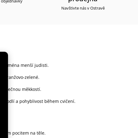
y objednávky
Navštivte nás v Ostravě
j zejména menší judisti.
 a oranžovo-zelené.
výjimečnou měkkostí.
 pohodlí a pohyblivost během cvičení.
.
emným pocitem na těle.