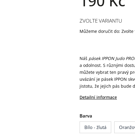
190 Kč
ZVOLTE VARIANTU
Můžeme doručit do:
Zvolte
Náš
pásek IPPON Judo PR
a odolnost. S různými dost
můžete vybrat ten pravý pr
uvázání je pásek IPPON skvě
jistotu, že jejich pás bude
Detailní informace
Barva
Bílo - žlutá
Oranžov