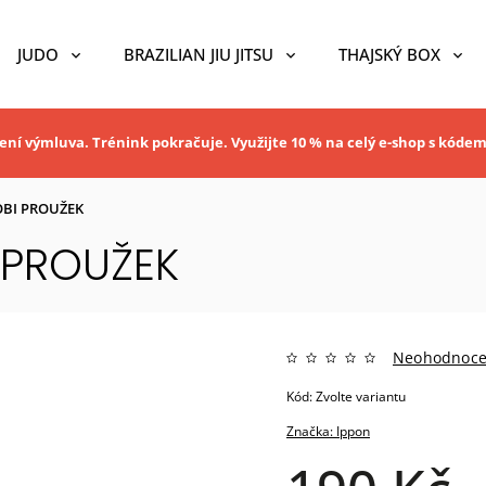
JUDO
BRAZILIAN JIU JITSU
THAJSKÝ BOX
ní výmluva. Trénink pokračuje. Využijte 10 % na celý e-shop s kóde
OBI PROUŽEK
 PROUŽEK
Neohodnoc
Kód:
Zvolte variantu
Značka:
Ippon