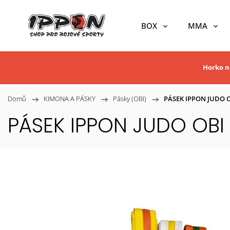
BOX
MMA
Horko ne
Domů
/
KIMONA A PÁSKY
/
Pásky (OBI)
/
PÁSEK IPPON JUDO 
PÁSEK IPPON JUDO OBI