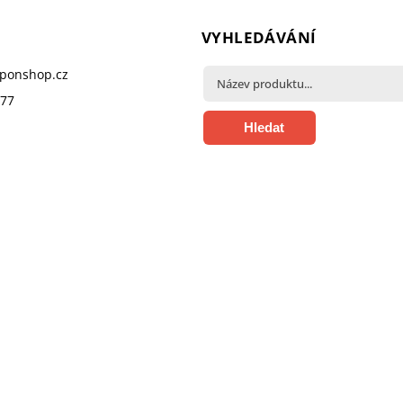
VYHLEDÁVÁNÍ
pponshop.cz
377
Hledat