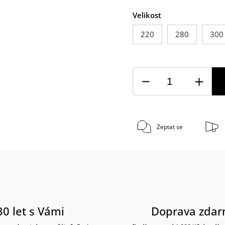
Velikost
220
280
300
Zeptat se
30 let s Vámi
Doprava zda