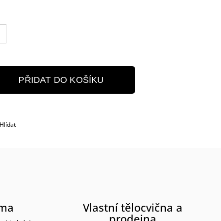
PŘIDAT DO KOŠÍKU
Hlídat
rma
Vlastní tělocvična a
prodejna