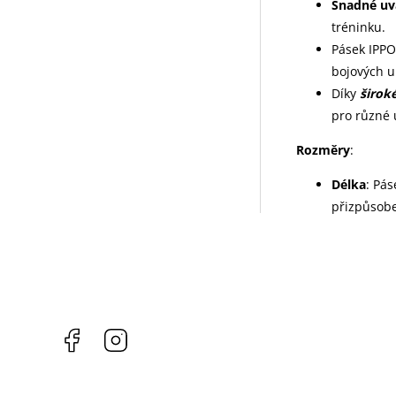
Snadné uv
tréninku.
Pásek IPPO
bojových um
Díky
širok
pro různé 
Rozměry
:
Délka
: Pá
přizpůsobe
Facebook
Instagram