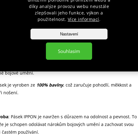
poradenství pro začátečníky i
při nákupu nad 1 900 Kč do váh
díky analýze provozu webu neustále
profesionály
10 kg
zlepšovali jeho funkce, výkon a
použitelnost.
Více informací
.
Nastavení
popis produktu
Souhlasím
: Náš pásek
IPPON
je vhodný jak pro
Judo
, tak i pro
Karate
,
Ju
né bojové umění.
sek je vyroben ze
100% bavlny
, což zaručuje pohodlí, měkkost a
ři nošení.
roba
: Pásek IPPON je navržen s důrazem na odolnost a pevnost. To
e je schopen odolávat nárokům bojových umění a zachovat svou
ři častém používání.