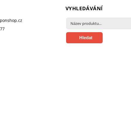
VYHLEDÁVÁNÍ
pponshop.cz
377
Hledat