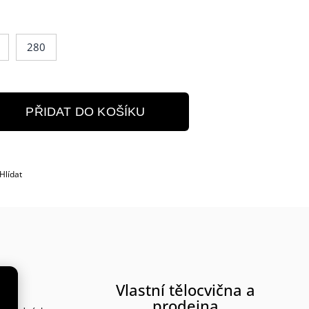
280
PŘIDAT DO KOŠÍKU
Hlídat
rma
Vlastní tělocvična a
prodejna