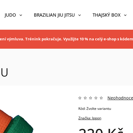
JUDO
BRAZILIAN JIU JITSU
THAJSKÝ BOX
ní výmluva. Trénink pokračuje. Využijte 10 % na celý e-shop s kóde
OU
Neohodnoc
Kód:
Zvolte variantu
Značka:
Ippon