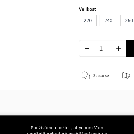
Velikost
220
240
260
Zeptat se
30 let s Vámi
Doprava zda
Používáme cookies, abychom Vám
umožnili pohodlné prohlížení webu a