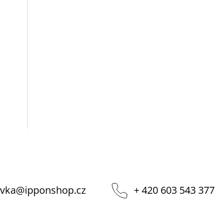
m
e
vka
@
ipponshop.cz
+ 420 603 543 377