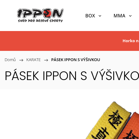
BOX
MMA
Horko ne
Domů
/
KARATE
/
PÁSEK IPPON S VÝŠIVKOU
PÁSEK IPPON S VÝŠIVK