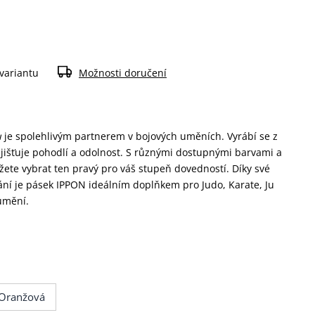
 variantu
Možnosti doručení
u
je spolehlivým partnerem v bojových uměních. Vyrábí se z
ajišťuje pohodlí a odolnost. S různými dostupnými barvami a
žete vybrat ten pravý pro váš stupeň dovedností. Díky své
ní je pásek IPPON ideálním doplňkem pro Judo, Karate, Ju
 umění.
Oranžová