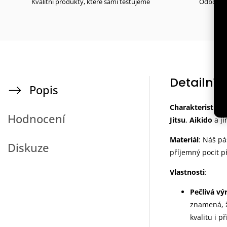
Kvalitní produkty, které sami testujeme
Odborné 
Detailní 
Popis
Charakteristika
Hodnocení
Jitsu
,
Aikido
a ji
Materiál
: Náš pá
Diskuze
příjemný pocit p
Vlastnosti
:
Pečlivá vý
znamená, ž
kvalitu i p