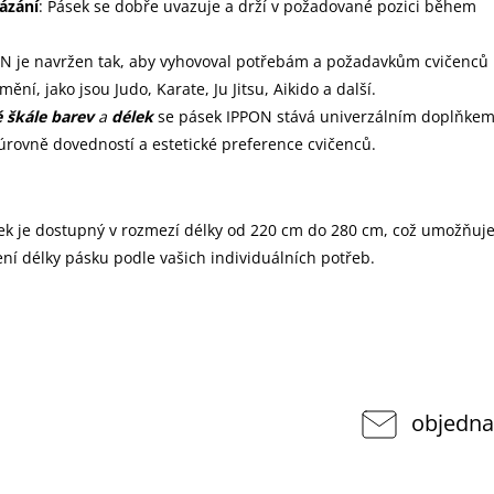
ázání
: Pásek se dobře uvazuje a drží v požadované pozici během
N je navržen tak, aby vyhovoval potřebám a požadavkům cvičenců
ění, jako jsou Judo, Karate, Ju Jitsu, Aikido a další.
é škále barev
a
délek
se pásek IPPON stává univerzálním doplňke
úrovně dovedností a estetické preference cvičenců.
sek je dostupný v rozmezí délky od 220 cm do 280 cm, což umožňuj
ní délky pásku podle vašich individuálních potřeb.
objedna