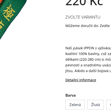
220 Kč
ZVOLTE VARIANTU
Můžeme doručit do:
Zvolte
Náš
pásek IPPON s výšivko
kvalitní 100% bavlny, což z
délkami (220-280 cm) si mů
pevnosti a snadnému uvázá
Jitsu, Aikido a další bojová
Detailní informace
Barva
Zelená
Žlutá