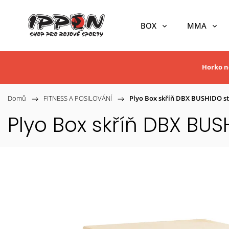
BOX
MMA
Horko ne
Domů
/
FITNESS A POSILOVÁNÍ
/
Plyo Box skříň DBX BUSHIDO s
Plyo Box skříň DBX BU