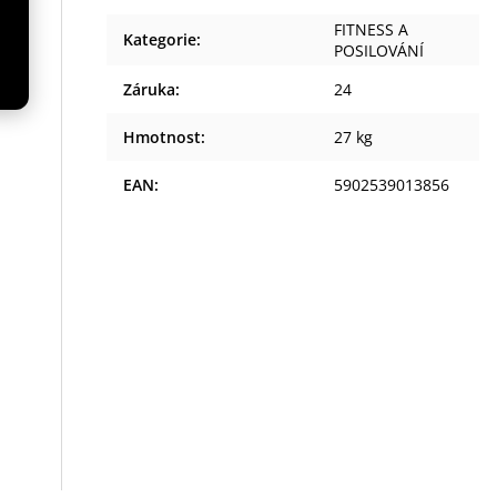
FITNESS A
Kategorie
:
POSILOVÁNÍ
ou
Záruka
:
24
 z
Hmotnost
:
27 kg
EAN
:
5902539013856