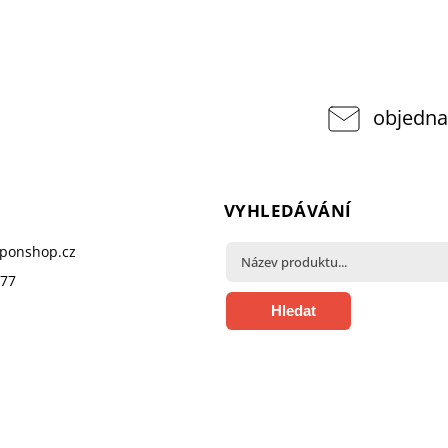
objedna
VYHLEDÁVÁNÍ
pponshop.cz
377
Hledat