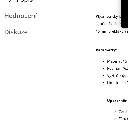
Hodnocení
Plyometrický box D
součástí každého f
Diskuze
15 mm překližky a m
Parametry:
Materiál: 15
Rozměr: 76,2
Vyztužený, 
Hmotnost: 2
Upozornění
Certi
Záruk