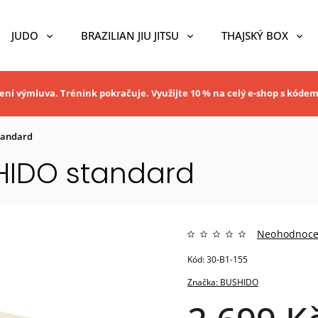
JUDO
BRAZILIAN JIU JITSU
THAJSKÝ BOX
ní výmluva. Trénink pokračuje. Využijte 10 % na celý e-shop s kóde
tandard
SHIDO standard
Neohodnoc
Kód:
30-B1-155
Značka:
BUSHIDO