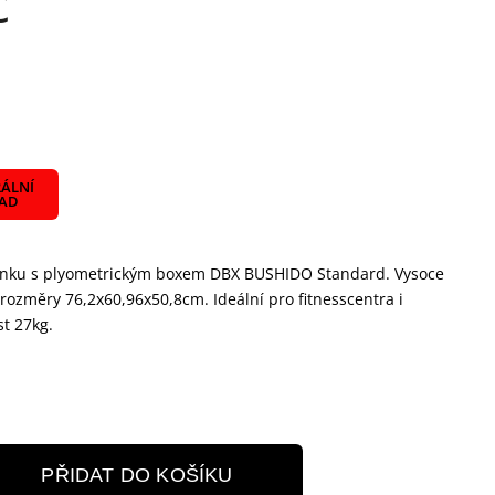
č
ÁLNÍ
LAD
ninku s plyometrickým boxem DBX BUSHIDO Standard. Vysoce
rozměry 76,2x60,96x50,8cm. Ideální pro fitnesscentra i
st 27kg.
PŘIDAT DO KOŠÍKU