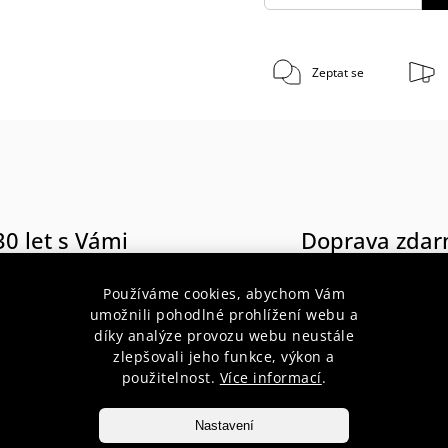
Zeptat se
30 let s Vámi
Doprava zda
poradenství pro začátečníky i
při nákupu nad 1 900 Kč do váh
profesionály
10 kg
Používáme cookies, abychom Vám
umožnili pohodlné prohlížení webu a
díky analýze provozu webu neustále
zlepšovali jeho funkce, výkon a
použitelnost.
Více informací
.
popis produktu
Nastavení