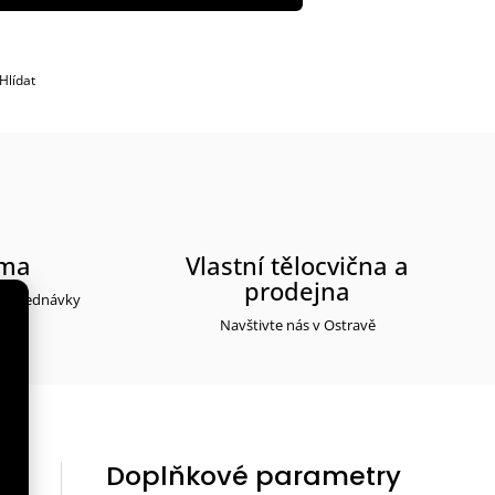
Hlídat
rma
Vlastní tělocvična a
prodejna
y objednávky
Navštivte nás v Ostravě
Doplňkové parametry