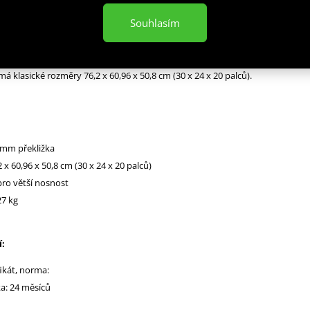
Souhlasím
BX BUSHIDO Standard je bedna určena pro kondiční trénink. Box je nedíln
itnesscentra, pomůckou profesionálních sportovců nebo i atletů. Vyroben je
á klasické rozměry 76,2 x 60,96 x 50,8 cm (30 x 24 x 20 palců).
 mm překližka
 x 60,96 x 50,8 cm (30 x 24 x 20 palců)
pro větší nosnost
7 kg
:
fikát, norma:
a: 24 měsíců