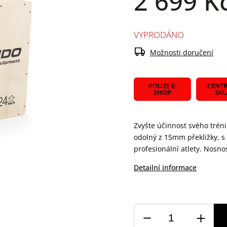
2 699 K
VYPRODÁNO
Možnosti doručení
POUZE E-
CENTR
SHOP
SK
Zvyšte účinnost svého tré
odolný z 15mm překližky, s 
profesionální atlety. Nosno
Detailní informace