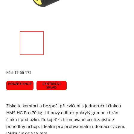
Kód:
17-66-175
POUZE E-SHOP
CENTRÁLNÍ
SKLAD
Získejte komfort a bezpečí při cvičení s jednoruční činkou
HMS HG Pro 70 kg. Litinový odlitek pokrytý gumou chrání
činku i podložku. Rukojeť z chromované oceli zajišťuje
pohodlný úchop. Ideální pro profesionální i domácí cvičení.
Délka činky: 515 mm.