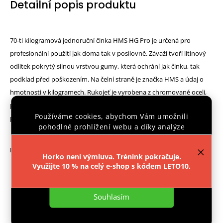
Detailní popis produktu
70-ti kilogramová jednoruční činka HMS HG Pro je určená pro
profesionální použití jak doma tak v posilovně. Závaží tvoří litinový
odlitek pokrytý silnou vrstvou gumy, která ochrání jak činku, tak
podklad před poškozením. Na čelní straně je značka HMS a údaj o
hmotnosti v kilogramech. Rukojeť je vyrobena z chromované oceli,
pro pohodlný úchop má soudkovitý tvar s vroubkovvaným
Používáme cookies, abychom Vám umožnili
povrchem.
pohodlné prohlížení webu a díky analýze
provozu webu neustále zlepšovali jeho funkce,
výkon a použitelnost.
Více informací
.
Parametry:
Horko není výmluva. Trénink pokračuje.
Využijte 10 % na celý e-shop s kódem LETO10.
Materiál: litina pokrytá vrstvou gumy
Nastavení
Délka činky: 515 mm
Délka úchopové části: 148 mm
Souhlasím
Průměr úchopové části: 34 mm
Průměr závaží: 120 mm