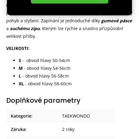
Design a pohodlí:
V oblasti uší je helma speciálně tvarovaná
pro maximální komfort nošení, což umožňuje sportovci volný
pohyb a slyšení. Zapínání je jednoduché díky
gumové pásce
a
suchému zipu
, kterým lze rychle a snadno přizpůsobit
velikost přilby.
VELIKOSTI:
S
- obvod hlavy 50-54cm
M
- obvod hlavy 54-56cm
L
- obvod hlavy 56-58cm
XL
- obvod hlavy 58-60cm
Doplňkové parametry
Kategorie
:
TAEKWONDO
Záruka
:
2 roky