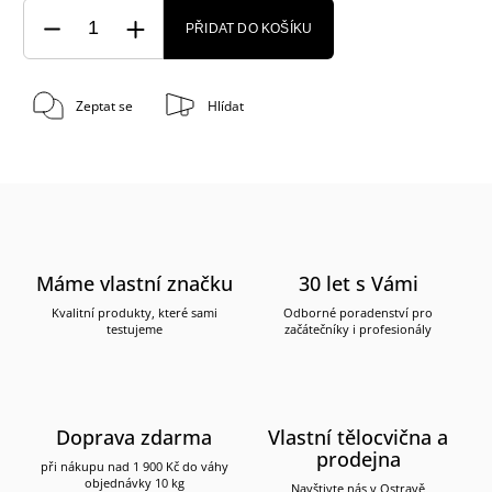
PŘIDAT DO KOŠÍKU
Zeptat se
Hlídat
Máme vlastní značku
30 let s Vámi
Kvalitní produkty, které sami
Odborné poradenství pro
testujeme
začátečníky i profesionály
Doprava zdarma
Vlastní tělocvična a
prodejna
při nákupu nad 1 900 Kč do váhy
objednávky 10 kg
Navštivte nás v Ostravě