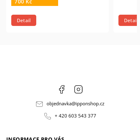
700 Kč
Detail
Detail
Facebook
Instagram
objednavka
@
ipponshop.cz
+ 420 603 543 377
INFORMACE PRO VÁS