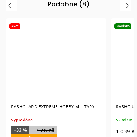
Podobné (8)
Previous
Next
Akce
Novinka
RASHGUARD EXTREME HOBBY MILITARY
RASHGUA
Vyprodáno
Skladem
–33 %
1 049 Kč
1 039 K