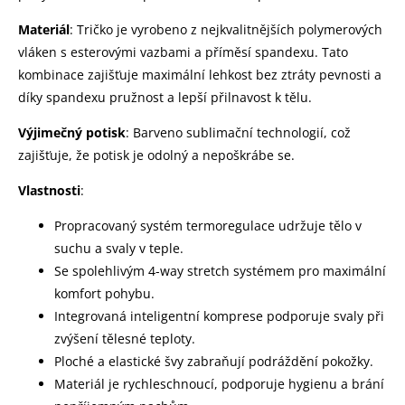
Materiál
: Tričko je vyrobeno z nejkvalitnějších polymerových
vláken s esterovými vazbami a příměsí spandexu. Tato
kombinace zajišťuje maximální lehkost bez ztráty pevnosti a
díky spandexu pružnost a lepší přilnavost k tělu.
Výjimečný potisk
: Barveno sublimační technologií, což
zajišťuje, že potisk je odolný a nepoškrábe se.
Vlastnosti
:
Propracovaný systém termoregulace udržuje tělo v
suchu a svaly v teple.
Se spolehlivým 4-way stretch systémem pro maximální
komfort pohybu.
Integrovaná inteligentní komprese podporuje svaly při
zvýšení tělesné teploty.
Ploché a elastické švy zabraňují podráždění pokožky.
Materiál je rychleschnoucí, podporuje hygienu a brání