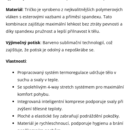
Materiál
: Tričko je vyrobeno z nejkvalitnějších polymerových
vláken s esterovými vazbami a příměsí spandexu. Tato
kombinace zajišťuje maximální lehkost bez ztráty pevnosti a
díky spandexu pružnost a lepší přilnavost k tělu.
Výjimečný potisk
: Barveno sublimační technologií, což
zajišťuje, že potisk je odolný a nepoškrábe se.
Vlastnosti
:
Propracovaný systém termoregulace udržuje tělo v
suchu a svaly v teple.
Se spolehlivým 4-way stretch systémem pro maximální
komfort pohybu.
Integrovaná inteligentní komprese podporuje svaly při
zvýšení tělesné teploty.
Ploché a elastické švy zabraňují podráždění pokožky.
Materiál je rychleschnoucí, podporuje hygienu a brání