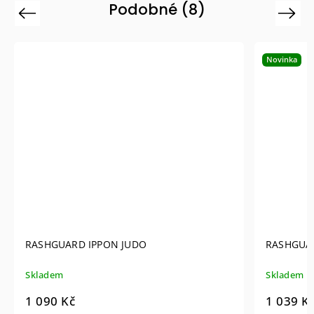
Podobné (8)
Previous
Next
Novinka
RASHGUARD IPPON JUDO
RASHGUA
Skladem
Skladem
1 090 Kč
1 039 K