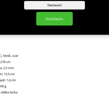
Nastavení
 je vybaveno ocelovým lankem potaženým bužírkou. Hlavice je osazena
m a díky plynulému otáčení předchází zamotání lanka. Hliníkové rukojeti js
Souhlasím
VC, která zaručuje komfortní úchop. Lanko je v rukojeti uchyceno pomocí
u a je možné jej z rukojeti pomalu vysunout a zkrátit na požadovanou dél
, hliník, ocel
: 278 cm
a: 2,5 mm
ti: 15,5 cm
eti: 1,6 cm
00 g
 délka lanka