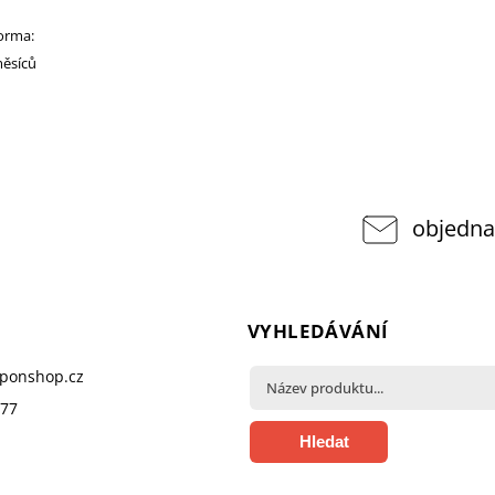
norma:
měsíců
objedna
VYHLEDÁVÁNÍ
pponshop.cz
377
Hledat