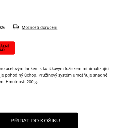
026
Možnosti doručení
ÁLNÍ
LAD
no ocelovým lankem s kuličkovým ložiskem minimalizující
ťuje pohodlný úchop. Pružinový systém umožňuje snadné
cm. Hmotnost: 200 g.
PŘIDAT DO KOŠÍKU