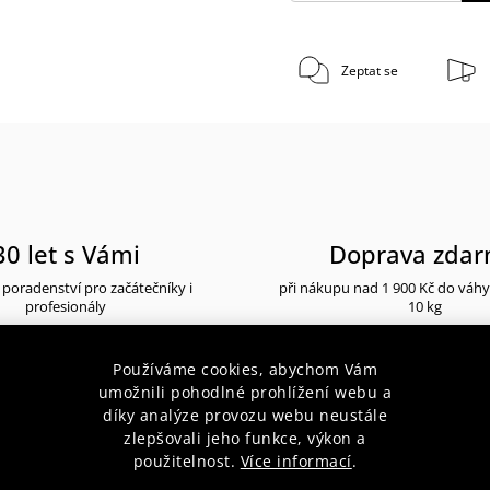
Zeptat se
30 let s Vámi
Doprava zda
poradenství pro začátečníky i
při nákupu nad 1 900 Kč do váh
profesionály
10 kg
Používáme cookies, abychom Vám
umožnili pohodlné prohlížení webu a
díky analýze provozu webu neustále
zlepšovali jeho funkce, výkon a
popis produktu
použitelnost.
Více informací
.