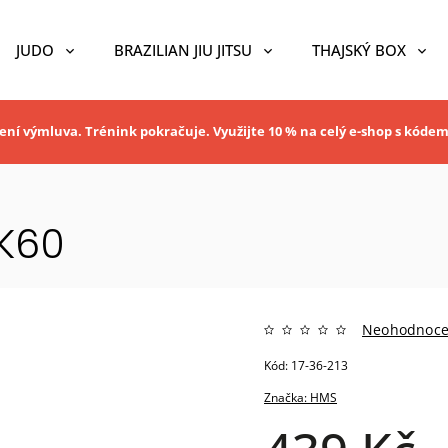
JUDO
BRAZILIAN JIU JITSU
THAJSKÝ BOX
ní výmluva. Trénink pokračuje. Využijte 10 % na celý e-shop s kóde
SK60
Neohodnoc
Kód:
17-36-213
Značka:
HMS