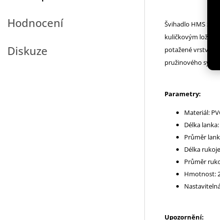
Hodnocení
Švihadlo HMS SK60
kuličkovým ložiske
Diskuze
potažené vrstvou P
pružinového systém
Parametry:
Materiál: PVC
Délka lanka
Průměr lank
Délka rukoje
Průměr rukoj
Hmotnost: 2
Nastavitelná
Upozornění: