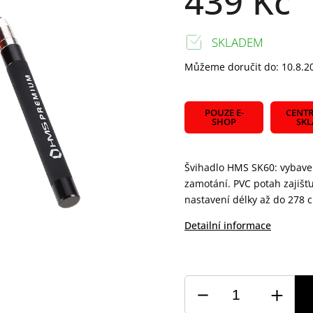
439 Kč
SKLADEM
Můžeme doručit do:
10.8.2
POUZE E-
CENTR
SHOP
SK
Švihadlo HMS SK60: vybave
zamotání. PVC potah zajiš
nastavení délky až do 278 
Detailní informace