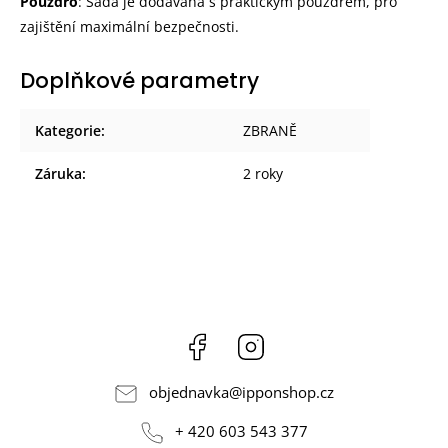
Pouzdro
: Sada je dodávána s praktickým pouzdrem, pro
zajištění maximální bezpečnosti.
Doplňkové parametry
Kategorie
:
ZBRANĚ
Záruka
:
2 roky
Facebook
Instagram
objednavka
@
ipponshop.cz
+ 420 603 543 377