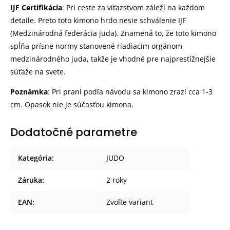
IJF Certifikácia
: Pri ceste za víťazstvom záleží na každom
detaile. Preto toto kimono hrdo nesie schválenie IJF
(Medzinárodná federácia juda). Znamená to, že toto kimono
spĺňa prísne normy stanovené riadiacim orgánom
medzinárodného juda, takže je vhodné pre najprestížnejšie
súťaže na svete.
Poznámka
: Pri praní podľa návodu sa kimono zrazí cca 1-3
cm. Opasok nie je súčasťou kimona.
Dodatočné parametre
Kategória
:
JUDO
Záruka
:
2 roky
EAN
:
Zvoľte variant