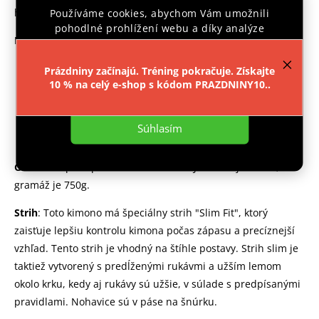
históriu a ducha tohto športu!
Používáme cookies, abychom Vám umožnili
pohodlné prohlížení webu a díky analýze
Materiál
:
provozu webu neustále zlepšovali jeho funkce,
výkon a použitelnost.
Více informací
.
Kabát je vyrobený v ideálnom pomere
bavlny a
Prázdniny začínajú. Tréning pokračuje. Získajte
10 % na celý e-shop s kódom PRAZDNINY10..
polyesteru
(75% bavlna a 25% polyester).
Nastavenie
Nohavice sú vyrobené zo
100% bavlny
, aby bolo
zaručené vaše maximálne pohodlie. Nohavice sú tiež
Súhlasím
na prednej strane vystužené od stehien dole.
Gramáž
: Oproti predošlému modelu IJF kimon je ľahšia,
gramáž je 750g.
Strih
: Toto kimono má špeciálny strih "Slim Fit", ktorý
zaisťuje lepšiu kontrolu kimona počas zápasu a precíznejší
vzhľad. Tento strih je vhodný na štíhle postavy. Strih slim je
taktiež vytvorený s predĺženými rukávmi a užším lemom
okolo krku, kedy aj rukávy sú užšie, v súlade s predpísanými
pravidlami. Nohavice sú v páse na šnúrku.