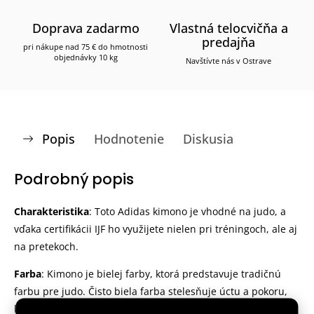
Doprava zadarmo
Vlastná telocvičňa a
predajňa
pri nákupe nad 75 € do hmotnosti
objednávky 10 kg
Navštívte nás v Ostrave
Popis
Hodnotenie
Diskusia
Podrobný popis
Charakteristika
: Toto Adidas kimono je vhodné na judo, a
vďaka certifikácii IJF ho využijete nielen pri tréningoch, ale aj
na pretekoch.
Farba
: Kimono je bielej farby, ktorá predstavuje tradičnú
farbu pre judo. Čisto biela farba stelesňuje úctu a pokoru,
ktorú si cvičenci juda vážia. Keď nosíte toto kimono, nosíte