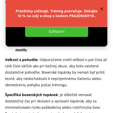
provozu webu neustále zlepšovali jeho funkce,
Materiál a priedušnosť
:
výkon a použitelnost.
Více informací
.
Prázdniny začínajú. Tréning pokračuje. Získajte
Hlavným materiálom je
sieťovaný mesh
, ktorý
10 % na celý e-shop s kódom PRAZDNINY10..
poskytuje vynikajúcu priedušnosť a pohodlie počas
Nastavenie
nosenia.
Podrážka je vyrobená z
pružnej gumy
, ktorá
Súhlasím
nezanecháva na podlahe žiadne šmuhy.
Vnútorný materiál a krycia stielka sú vyrobené z
textilu
.
Veľkosť a pohodlie
: Odporúčame zvoliť veľkosť o pol čísla až
celé číslo väčšie ako pri bežnej obuvi, aby bolo zaistené
dostatočné pohodlie. Boxerské topánky by nemali byť príliš
tesné, aby nedochádzalo k nepríjemnému tlačeniu alebo
obmedzeniu pohybu počas tréningu.
Špecifiká boxerských topánok
: Je dôležité venovať
dostatočný čas pri obúvaní a vyzúvaní topánok, aby sa
minimalizovalo riziko poškodenia alebo roztrhnutia švov.