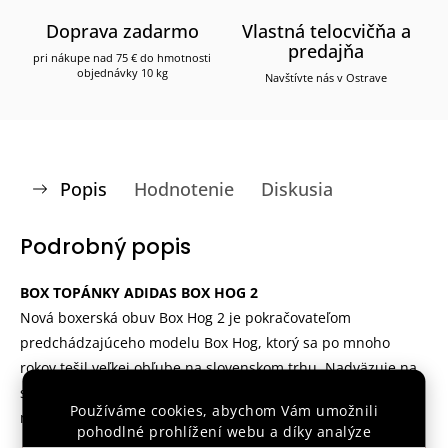
Doprava zadarmo
Vlastná telocvičňa a
predajňa
pri nákupe nad 75 € do hmotnosti
objednávky 10 kg
Navštívte nás v Ostrave
Popis
Hodnotenie
Diskusia
Podrobný popis
BOX TOPÁNKY ADIDAS BOX HOG 2
Nová boxerská obuv Box Hog 2 je pokračovateľom
predchádzajúceho modelu Box Hog, ktorý sa po mnoho
rokov tešil veľkej obľube na slovenskom trhu. Nadväzuje na
svojho predchodcu s jednoduchou konštrukciou, veľmi
Používáme cookies, abychom Vám umožnili
nízkou váhou a kvalitným spracovaním.
pohodlné prohlížení webu a díky analýze