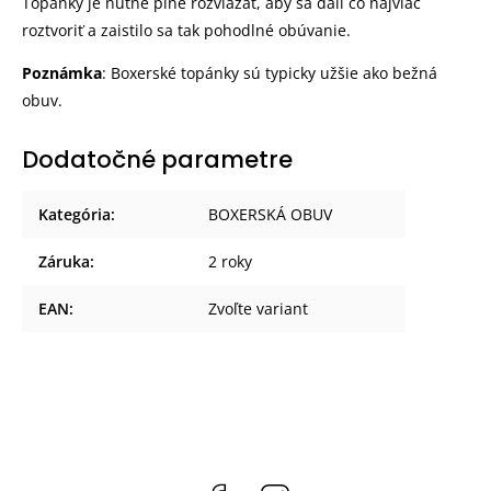
Topánky je nutné plne rozviazať, aby sa dali čo najviac
roztvoriť a zaistilo sa tak pohodlné obúvanie.
Poznámka
: Boxerské topánky sú typicky užšie ako bežná
obuv.
Dodatočné parametre
Kategória
:
BOXERSKÁ OBUV
Záruka
:
2 roky
EAN
:
Zvoľte variant