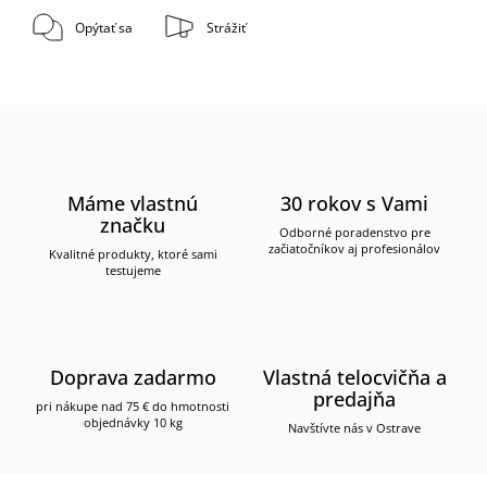
Opýtať sa
Strážiť
Máme vlastnú
30 rokov s Vami
značku
Odborné poradenstvo pre
začiatočníkov aj profesionálov
Kvalitné produkty, ktoré sami
testujeme
Doprava zadarmo
Vlastná telocvičňa a
predajňa
pri nákupe nad 75 € do hmotnosti
objednávky 10 kg
Navštívte nás v Ostrave