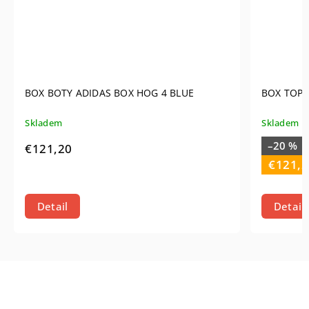
BOX BOTY ADIDAS BOX HOG 4 BLUE
BOX TOPÁN
Skladem
Skladem
–20 %
€121,20
€121,2
Detail
Detail