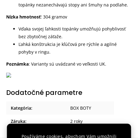
topánky nezanechávajú stopy ani šmuhy na podlahe.
Nízka hmotnosť
: 304 gramov
Vďaka svojej ľahkosti topánky umožňujú pohyblivosť
bez zbytočnej záťaže.
Ľahká konštrukcia je kľúčová pre rýchle a agilné
pohyby v ringu.
Poznámka
: Varianty sú uvádzané vo veľkosti UK.
Dodatočné parametre
Kategória
:
BOX BOTY
Záruka
:
2 roky
Používáme cookies, abychom Vám umožnili