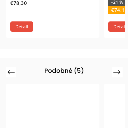
–21 %
€94
78,30
€74,18
Detail
Detail
Podobné (5)
Previous
Next