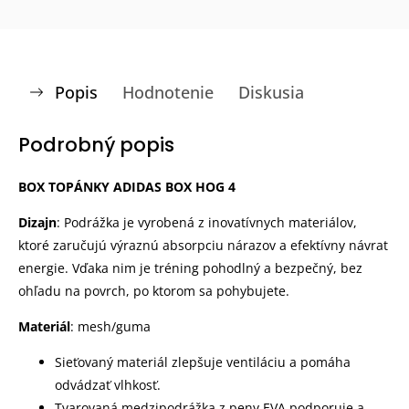
Popis
Hodnotenie
Diskusia
Podrobný popis
BOX TOPÁNKY ADIDAS BOX HOG 4
Dizajn
: Podrážka je vyrobená z inovatívnych materiálov,
ktoré zaručujú výraznú absorpciu nárazov a efektívny návrat
energie. Vďaka nim je tréning pohodlný a bezpečný, bez
ohľadu na povrch, po ktorom sa pohybujete.
Materiál
: mesh/guma
Sieťovaný materiál zlepšuje ventiláciu a pomáha
odvádzať vlhkosť.
Tvarovaná medzipodrážka z peny EVA podporuje a