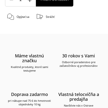
Opýtať sa
Strážiť
Máme vlastnú
30 rokov s Vami
značku
Odborné poradenstvo pre
začiatočníkov aj profesionálov
Kvalitné produkty, ktoré sami
testujeme
Doprava zadarmo
Vlastná telocvičňa a
predajňa
pri nákupe nad 75 € do hmotnosti
objednávky 10 kg
Navštívte nás v Ostrave