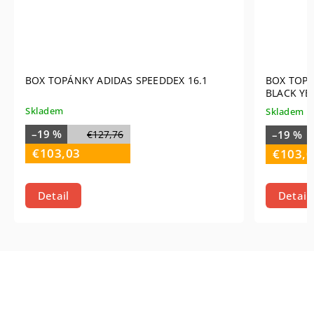
BOX TOPÁNKY ADIDAS SPEEDDEX 16.1
BOX TOPÁ
BLACK YE
Skladem
Skladem
–19 %
–19 %
€127,76
€103,03
€103,0
Detail
Detail