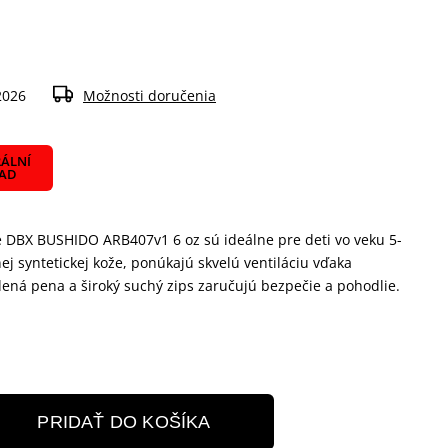
2026
Možnosti doručenia
ÁLNÍ
LAD
e DBX BUSHIDO ARB407v1 6 oz sú ideálne pre deti vo veku 5-
nej syntetickej kože, ponúkajú skvelú ventiláciu vďaka
dená pena a široký suchý zips zaručujú bezpečie a pohodlie.
PRIDAŤ DO KOŠÍKA