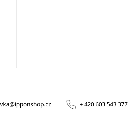
vka
@
ipponshop.cz
+ 420 603 543 377