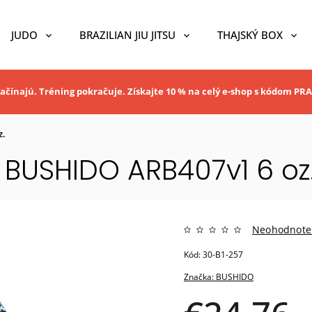
JUDO
BRAZILIAN JIU JITSU
THAJSKÝ BOX
ačínajú. Tréning pokračuje. Získajte 10 % na celý e-shop s kódom P
z.
 BUSHIDO ARB407v1 6 oz
Neohodnote
Kód:
30-B1-257
Značka:
BUSHIDO