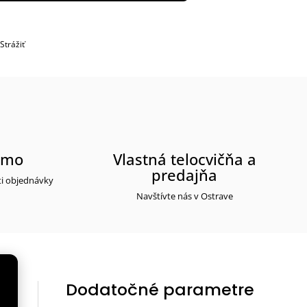
Strážiť
rmo
Vlastná telocvičňa a
predajňa
ti objednávky
Navštívte nás v Ostrave
Dodatočné parametre