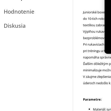
Hodnotenie
Juniorské boxersk
do 10-tich rokov sú
Diskusia
textíliou zabraňuj
Výplňou rukavíc je
bezproblémové využ
Pri rukaviciach bol
pri tréningu a tým
napomáha správnem
Ďalším dôležitým pr
minimalizuje možno
V záujme zlepšenia
úderoch nedošlo k 
Parametre:
Materiál: sy