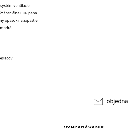
systém ventilácie
íc: špeciálna PUR pena
vný opasok na zápästie
o-modrá
esiacov
objedna
VYHĽADÁVANIE