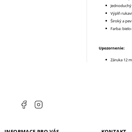
Jednoduchý 
Výplň rukav
Široký a pe
Farba: biel
Upozornenie:
Záruka 12 m
Facebook
Instagram
INFORMACE PRO VÁS
KONTAKT