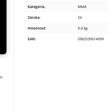
Kategória
:
MMA
Záruka
:
24
u
Hmotnosť
:
0.4 kg
EAN
:
5902539014099
ch