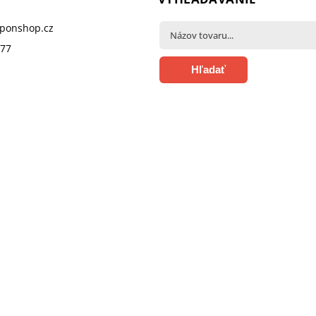
pponshop.cz
377
Hľadať