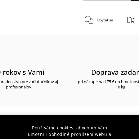
Opýtať sa
 rokov s Vami
Doprava zada
radenstvo pre začiatočníkov aj
pri nákupe nad 75 € do hmotnos
profesionálov
10 kg
Používáme cookies, abychom Vám
 popis
umožnili pohodlné prohlížení webu a