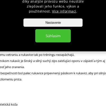
díky analýze provozu webu neustále
zlepšovali jeho funkce, výkon a
použitelnost.
Více informací
.
é rukavice DBX BUSHIDO ARB407v1 pre mladších cvičencov vo veku od 5-tich
 vyrobené z kvalitnej syntetickej kože, ktorá je podšitá špeciálnou a odolno
Nastavenie
úcou rýchlemu poškodeniu materiálu.
 tvrdená pena, ktorá skvele tlmí údery a zaručuje užívateľovi každodenné
Súhlasím
itie ako pri tréningu na boxovacom vreci tak so sparing partnerom.
a použitá technológia ActivClima, ktorá zaručuje správnu ventiláciu vzduchu
 spojené znížené potenie. Použitá sieťka na vonkajšej strane rukavíc potom
u vetraniu a rukavice tak po tréningu nezapáchajú.
vkom rukavíc je široký a silný suchý zips zaisťujúci oporu v zápästí a tým aj
sť jeho zranenia.
 bezpečnosti bol palec rukavice pripevnený pásikom k rukavici, aby pri silný
zlomeniu prsta.
ntetická koža