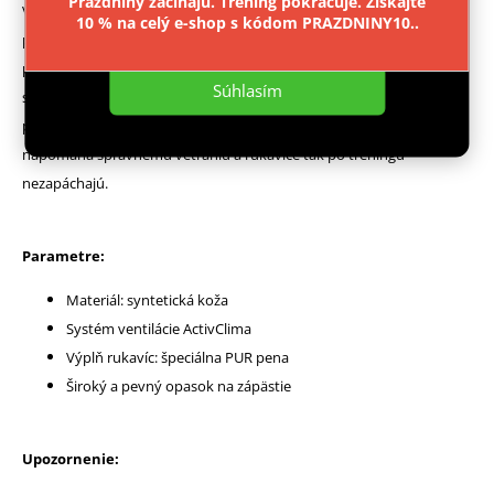
Prázdniny začínajú. Tréning pokračuje. Získajte
V záujme zlepšenia bezpečnosti bol palec rukavice pripevnený
10 % na celý e-shop s kódom PRAZDNINY10..
Nastavenie
pásikom k rukavici, aby pri silných úderoch nedošlo k zlomeniu
prsta. U rukavíc bola použitá technológia ActivClima, ktorá zaručuje
Súhlasím
správnu ventiláciu vzduchu pri tréningu a tým spojené znížené
potenie. Použitá sieťka na vonkajšej strane rukavíc potom
napomáha správnemu vetraniu a rukavice tak po tréningu
nezapáchajú.
Parametre:
Materiál: syntetická koža
Systém ventilácie ActivClima
Výplň rukavíc: špeciálna PUR pena
Široký a pevný opasok na zápästie
Upozornenie: