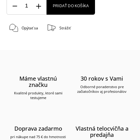
PRIDAŤ DO KOŠÍKA
Opýtať sa
Strážiť
Máme vlastnú
30 rokov s Vami
značku
Odborné poradenstvo pre
začiatočníkov aj profesionálov
Kvalitné produkty, ktoré sami
testujeme
Doprava zadarmo
Vlastná telocvičňa a
predajňa
pri nákupe nad 75 € do hmotnosti