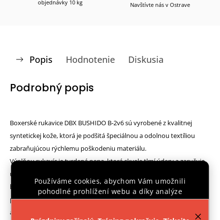
objednávky 10 kg
Navštívte nás v Ostrave
Popis
Hodnotenie
Diskusia
Podrobný popis
Boxerské rukavice DBX BUSHIDO B-2v6 sú vyrobené z kvalitnej
syntetickej kože, ktorá je podšitá špeciálnou a odolnou textíliou
zabraňujúcou rýchlemu poškodeniu materiálu.
Výplňou rukavíc je tvrdená pena, ktorá skvele tlmí údery a zaručuje
užívateľovi každodenné bezproblémové využitie ako pri tréningu na
Používáme cookies, abychom Vám umožnili
boxovacom vreci tak so sparing partnerom. Ďalším dôležitým
pohodlné prohlížení webu a díky analýze
prvkom rukavíc je široký a silný suchý zips zaisťujúci oporu v zápästí
provozu webu neustále zlepšovali jeho funkce,
výkon a použitelnost.
Více informací
.
a tým aj minimalizuje možnosť jeho zranenia.