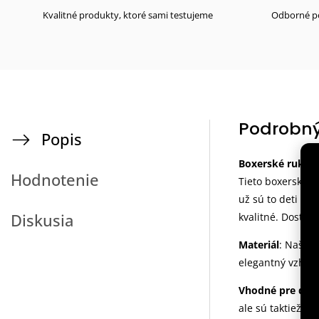
Kvalitné produkty, ktoré sami testujeme
Odborné po
Podrobný
Popis
Boxerské rukavi
Hodnotenie
Tieto boxerské r
už sú to deti ale
Diskusia
kvalitné. Dostup
Materiál
: Naše d
elegantný vzhľad 
Vhodné pre deti
ale sú taktiež v