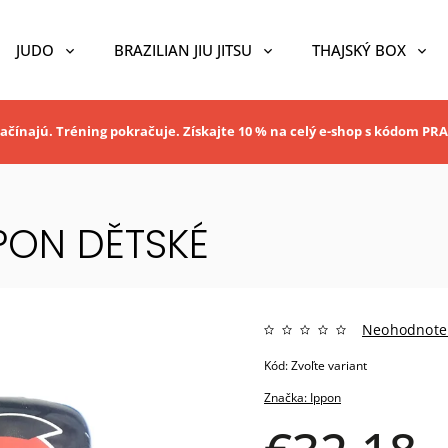
JUDO
BRAZILIAN JIU JITSU
THAJSKÝ BOX
ačínajú. Tréning pokračuje. Získajte 10 % na celý e-shop s kódom P
PON DĚTSKÉ
Neohodnote
Kód:
Zvoľte variant
Značka:
Ippon