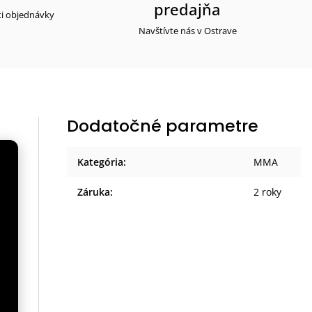
predajňa
ti objednávky
Navštívte nás v Ostrave
Dodatočné parametre
Kategória
:
MMA
i
Záruka
:
2 roky
a
áva
,