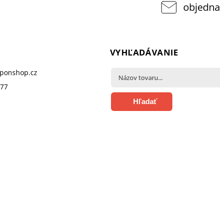
objedna
VYHĽADÁVANIE
pponshop.cz
377
Hľadať