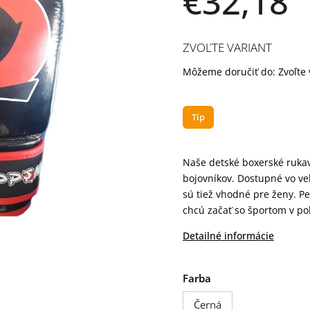
€32,18
ZVOĽTE VARIANT
Môžeme doručiť do:
Zvoľte 
Tip
Naše detské boxerské rukav
bojovníkov. Dostupné vo ve
sú tiež vhodné pre ženy. Pe
chcú začať so športom v poh
Detailné informácie
Farba
Černá