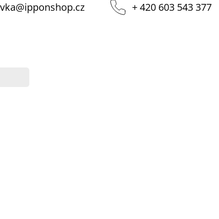
vka
@
ipponshop.cz
+ 420 603 543 377