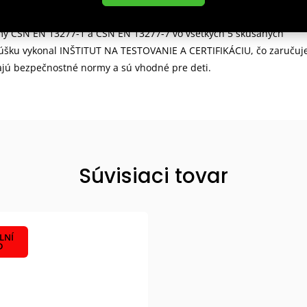
ity
: Rukavice spĺňajú požiadavky Českého normalizačného inštitút
my ČSN EN 13277-1 a ČSN EN 13277-7 vo všetkých 5 skúšaných
úšku vykonal INŠTITUT NA TESTOVANIE A CERTIFIKÁCIU, čo zaručuje
ajú bezpečnostné normy a sú vhodné pre deti.
Súvisiaci tovar
LNÍ
D