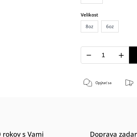
Velikost
8oz
6oz
Opýtať sa
 rokov s Vami
Doprava zada