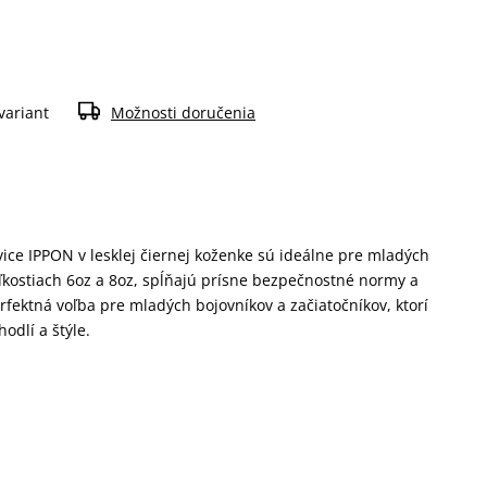
variant
Možnosti doručenia
ice IPPON v lesklej čiernej koženke sú ideálne pre mladých
ľkostiach 6oz a 8oz, spĺňajú prísne bezpečnostné normy a
rfektná voľba pre mladých bojovníkov a začiatočníkov, ktorí
odlí a štýle.