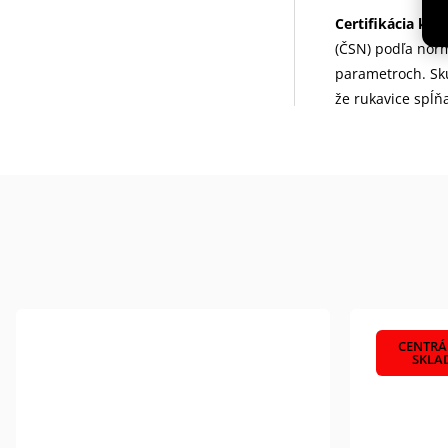
Certifikácia kval
(ČSN) podľa nor
parametroch. Sk
že rukavice spĺň
CENTRÁ
SKLA