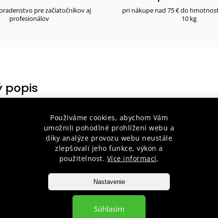
radenstvo pre začiatočníkov aj
pri nákupe nad 75 € do hmotnos
profesionálov
10 kg
 popis
ce IPPON DETSKÉ - čierno/červené prevedenie
Používáme cookies, abychom Vám
ukavice sú ideálnou voľbou pre začiatočníkov v bojových športoch, č
umožnili pohodlné prohlížení webu a
bo ženy, a vďaka ich certifikácii môžete mať istotu, že sú bezpečné 
díky analýze provozu webu neustále
zlepšovali jeho funkce, výkon a
né v dvoch veľkostiach.
použitelnost.
Více informací
.
etské boxerské rukavice sú vyrobené z
lesklej koženky
, čo im dod
a zaisťuje ich trvanlivosť.
Nastavenie
 a ženy
: Rukavice sú navrhnuté tak, aby dobre padli na detské ruky
Súhlasím
hodné pre ženy, ktorí vyhľadávajú menšiu veľkosť a komfort.