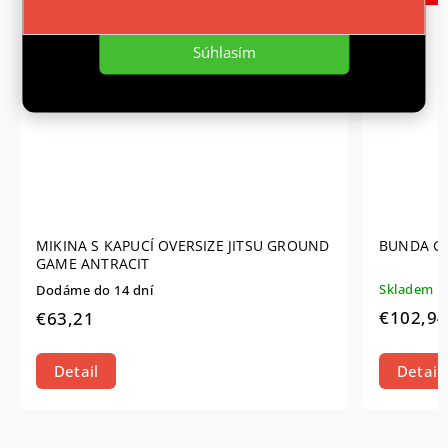
Nastavenie
Súhlasím
MIKINA S KAPUCÍ OVERSIZE JITSU GROUND
BUNDA GR
GAME ANTRACIT
Skladem
Dodáme do 14 dní
€102,94
€63,21
Detail
Detail