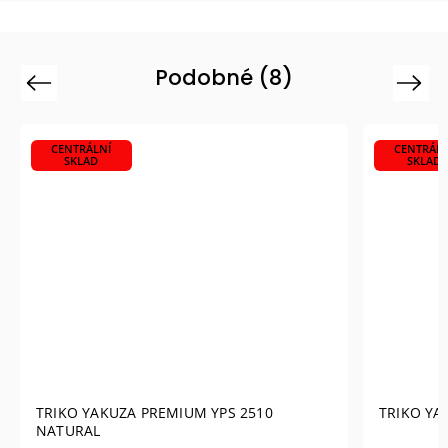
Podobné (8)
Previous
Next
CENTRÁLNÍ
CENTRÁLN
SKLAD
SKLAD
TRIKO YAKUZA PREMIUM YPS 2510
TRIKO YA
NATURAL