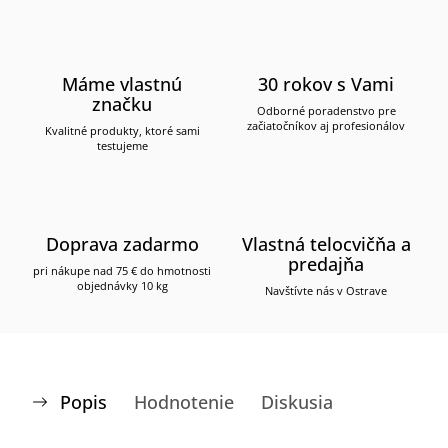
Máme vlastnú
30 rokov s Vami
značku
Odborné poradenstvo pre
začiatočníkov aj profesionálov
Kvalitné produkty, ktoré sami
testujeme
Doprava zadarmo
Vlastná telocvičňa a
predajňa
pri nákupe nad 75 € do hmotnosti
objednávky 10 kg
Navštívte nás v Ostrave
Popis
Hodnotenie
Diskusia