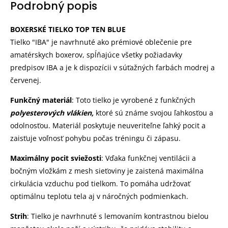
Podrobný popis
BOXERSKÉ TIELKO TOP TEN BLUE
Tielko "IBA" je navrhnuté ako prémiové oblečenie pre
amatérskych boxerov, spĺňajúce všetky požiadavky
predpisov IBA a je k dispozícii v súťažných farbách modrej a
červenej.
Funkčný materiál
: Toto tielko je vyrobené z funkčných
polyesterových vlákien,
ktoré sú známe svojou ľahkosťou a
odolnosťou. Materiál poskytuje neuveriteľne ľahký pocit a
zaisťuje voľnosť pohybu počas tréningu či zápasu.
Maximálny pocit sviežosti
: Vďaka funkčnej ventilácii a
bočným vložkám z mesh sieťoviny je zaistená maximálna
cirkulácia vzduchu pod tielkom. To pomáha udržovať
optimálnu teplotu tela aj v náročných podmienkach.
Strih
: Tielko je navrhnuté s lemovaním kontrastnou bielou