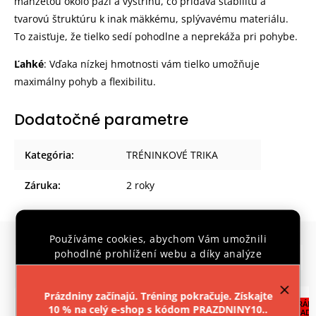
manžetou okolo paží a výstrihu, čo pridáva stabilitu a
tvarovú štruktúru k inak mäkkému, splývavému materiálu.
To zaisťuje, že tielko sedí pohodlne a neprekáža pri pohybe.
Ľahké
: Vďaka nízkej hmotnosti vám tielko umožňuje
maximálny pohyb a flexibilitu.
Dodatočné parametre
Kategória
:
TRÉNINKOVÉ TRIKA
Záruka
:
2 roky
Používáme cookies, abychom Vám umožnili
Súvisiaci tovar
pohodlné prohlížení webu a díky analýze
Previous
Next
provozu webu neustále zlepšovali jeho funkce,
výkon a použitelnost.
Více informací
.
Prázdniny začínajú. Tréning pokračuje. Získajte
CENTRÁLN
10 % na celý e-shop s kódom PRAZDNINY10..
SKLAD