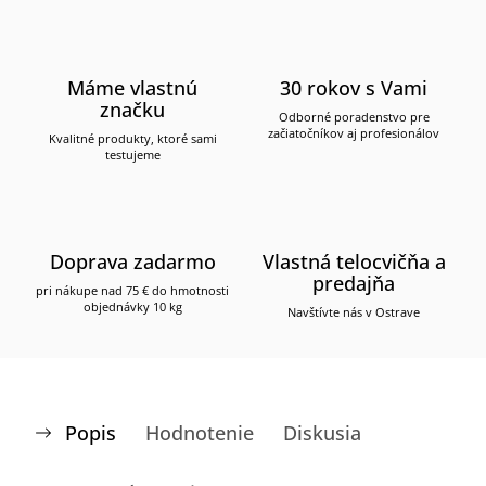
Máme vlastnú
30 rokov s Vami
značku
Odborné poradenstvo pre
začiatočníkov aj profesionálov
Kvalitné produkty, ktoré sami
testujeme
Doprava zadarmo
Vlastná telocvičňa a
predajňa
pri nákupe nad 75 € do hmotnosti
objednávky 10 kg
Navštívte nás v Ostrave
Popis
Hodnotenie
Diskusia