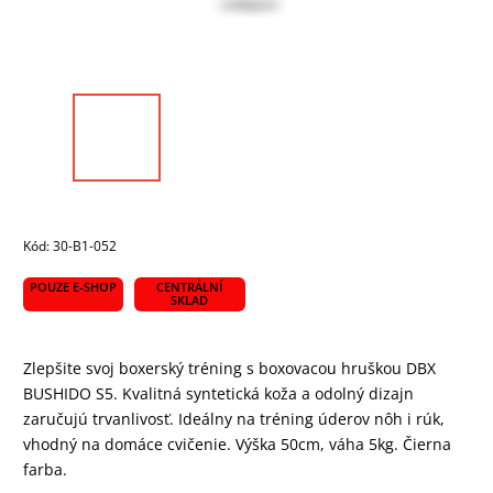
Kód:
30-B1-052
POUZE E-SHOP
CENTRÁLNÍ
SKLAD
Zlepšite svoj boxerský tréning s boxovacou hruškou DBX
BUSHIDO S5. Kvalitná syntetická koža a odolný dizajn
zaručujú trvanlivosť. Ideálny na tréning úderov nôh i rúk,
vhodný na domáce cvičenie. Výška 50cm, váha 5kg. Čierna
farba.