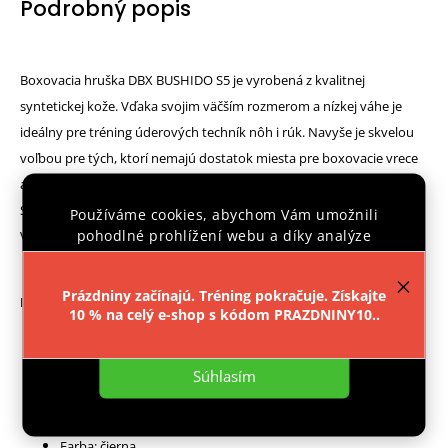
Podrobný popis
Boxovacia hruška DBX BUSHIDO S5 je vyrobená z kvalitnej
syntetickej kože. Vďaka svojim väčším rozmerom a nízkej váhe je
ideálny pre tréning úderových techník nôh i rúk. Navyše je skvelou
voľbou pre tých, ktorí nemajú dostatok miesta pre boxovacie vrece
alebo pre tých, ktorí chcú svoj tréning zlepšiť na technickej úrovni.
Spodná časť hrušky je starostlivo zošitá dvojnásobne silnými niťami.
Používáme cookies, abychom Vám umožnili
pohodlné prohlížení webu a díky analýze
V hornej časti je nitovaná a viazaná tak, aby odolala tvrdým úderom.
provozu webu neustále zlepšovali jeho funkce,
výkon a použitelnost.
Více informací
.
Prázdniny začínajú. Tréning pokračuje. Získajte
Parametre:
10 % na celý e-shop s kódom PRAZDNINY10..
Nastavenie
Typ materiálu: Syntetická koža - zosilnená
Výška hrušky: 50cm
Súhlasím
Obvod hrušky: cca. 90 cm
Váha hrušky: cca. 5 kg
Farba: čierna