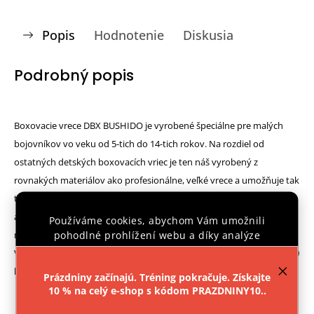
Popis
Hodnotenie
Diskusia
Podrobný popis
Boxovacie vrece DBX BUSHIDO je vyrobené špeciálne pre malých
bojovníkov vo veku od 5-tich do 14-tich rokov. Na rozdiel od
ostatných detských boxovacích vriec je ten náš vyrobený z
rovnakých materiálov ako profesionálne, veľké vrece a umožňuje tak
tréning na maximálny výkon. Samotné vrece má rozmery 80 x 30 cm
a je vyrobené z Plawilu (dvojvrstvová, odolná plachtovina). Zhora je
Používáme cookies, abychom Vám umožnili
naplnený textilnou rezačkou a uzavretý spevneným šnurovaním.
pohodlné prohlížení webu a díky analýze
provozu webu neustále zlepšovali jeho funkce,
Vrece nesú 4 remene zakončené oceľovým okom s nosnosťou až 300
výkon a použitelnost.
Více informací
.
kg. Celková výška potom je cca. 120 cm.
Prázdniny začínajú. Tréning pokračuje. Získajte
10 % na celý e-shop s kódom PRAZDNINY10..
Nastavenie