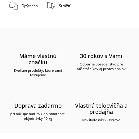
Opýtať sa
Strážiť
Máme vlastnú
30 rokov s Vami
značku
Odborné poradenstvo pre
začiatočníkov aj profesionálov
Kvalitné produkty, ktoré sami
testujeme
Doprava zadarmo
Vlastná telocvičňa a
predajňa
pri nákupe nad 75 € do hmotnosti
objednávky 10 kg
Navštívte nás v Ostrave