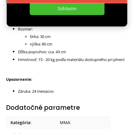
Parametre:
Súhlasím
Materiál: plawil, textilná rezanka
Pevné popruhy, oceľové oko
Rozmer:
šírka: 30 cm
výška: 80 cm
Dĺžka popruhov: cca. 43 cm
Hmotnosť: 15 - 20 kg podľa materiálu dostupného pri plnení
Upozornenie:
Záruka: 24 mesiacov
Dodatočné parametre
Kategória
:
MMA