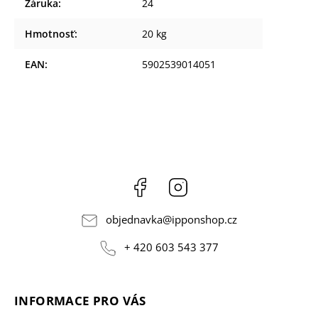
Záruka
:
24
Hmotnosť
:
20 kg
EAN
:
5902539014051
Facebook
Instagram
objednavka
@
ipponshop.cz
+ 420 603 543 377
INFORMACE PRO VÁS