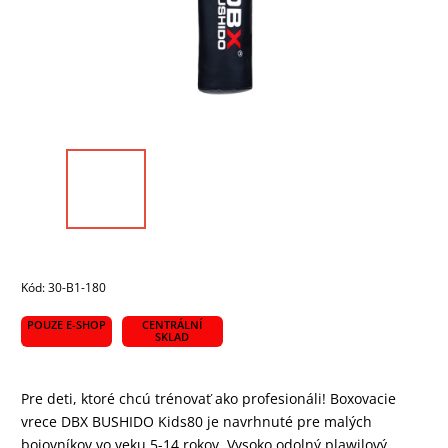
Kód:
30-B1-180
POUZE E-SHOP
CENTRÁLNÍ
SKLAD
Pre deti, ktoré chcú trénovať ako profesionáli! Boxovacie
vrece DBX BUSHIDO Kids80 je navrhnuté pre malých
bojovníkov vo veku 5-14 rokov. Vysoko odolný plawilový