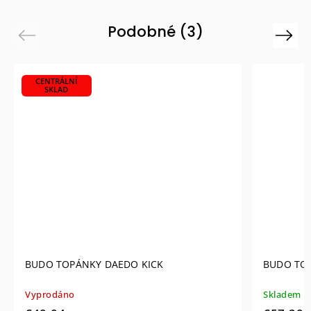
Podobné (3)
Previous
Next
CENTRÁLNÍ
SKLAD
BUDO TOPÁNKY DAEDO KICK
BUDO TOP
Vyprodáno
Skladem