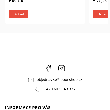
€49,04
€57,29
Detail
Detail
Facebook
Instagram
objednavka
@
ipponshop.cz
+ 420 603 543 377
INFORMACE PRO VÁS