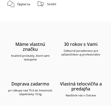
Opýtať sa
Strážiť
Máme vlastnú
30 rokov s Vami
značku
Odborné poradenstvo pre
začiatočníkov aj profesionálov
Kvalitné produkty, ktoré sami
testujeme
Doprava zadarmo
Vlastná telocvičňa a
predajňa
pri nákupe nad 75 € do hmotnosti
objednávky 10 kg
Navštívte nás v Ostrave