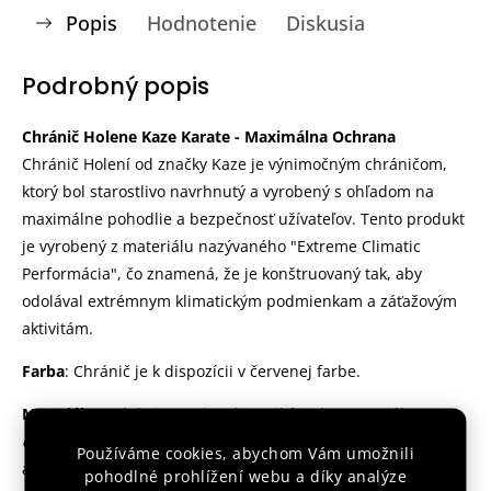
Popis
Hodnotenie
Diskusia
Podrobný popis
Chránič Holene Kaze Karate - Maximálna Ochrana
Chránič Holení od značky Kaze je výnimočným chráničom,
ktorý bol starostlivo navrhnutý a vyrobený s ohľadom na
maximálne pohodlie a bezpečnosť užívateľov. Tento produkt
je vyrobený z materiálu nazývaného "Extreme Climatic
Performácia", čo znamená, že je konštruovaný tak, aby
odolával extrémnym klimatickým podmienkam a záťažovým
aktivitám.
Farba
: Chránič je k dispozícii v červenej farbe.
Materiál
: Produkt je vyrobený z unikátneho materiálu
extreme climatic performance
, ktorý bol špeciálne vyvinutý
Používáme cookies, abychom Vám umožnili
a testovaný na extrémne záťažové aktivity. To znamená, že
pohodlné prohlížení webu a díky analýze