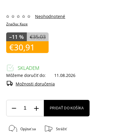
Neohodnotené
Značka:
Kaze
–11 %
€35,03
€30,91
SKLADEM
Môžeme doručiť do:
11.08.2026
Možnosti doručenia
PRIDAŤ DO KOŠÍKA
Opýtať sa
Strážiť