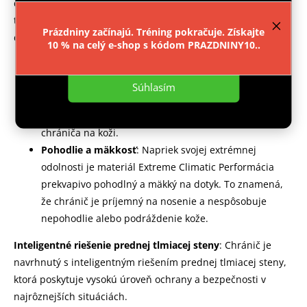
chránič je navrhnutý tak, aby vydržal náročné podmienky
provozu webu neustále zlepšovali jeho funkce,
výkon a použitelnost.
Více informací
.
tréningu a zápasov, čo zaisťuje dlhú životnosť produktu. K
Prázdniny začínajú. Tréning pokračuje. Získajte
ďalším unikátnym vlastnostiam materiálu patria:
10 % na celý e-shop s kódom PRAZDNINY10..
Nastavenie
Odvádzanie potu
: Tento materiál je schopný efektívne
odvádzať pot od tela používateľa. To je kľúčové pre
Súhlasím
udržanie pohodlia počas tréningu a zápasov, pretože
minimalizuje pocit vlhkosti a nepríjemného lepenia
chrániča na koži.
Pohodlie a mäkkosť
: Napriek svojej extrémnej
odolnosti je materiál Extreme Climatic Performácia
prekvapivo pohodlný a mäkký na dotyk. To znamená,
že chránič je príjemný na nosenie a nespôsobuje
nepohodlie alebo podráždenie kože.
Inteligentné riešenie prednej tlmiacej steny
: Chránič je
navrhnutý s inteligentným riešením prednej tlmiacej steny,
ktorá poskytuje vysokú úroveň ochrany a bezpečnosti v
najrôznejších situáciách.