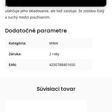
priehľadnej krabičke s otvormi na vetranie, čo nielen že
uľahčuje jeho skladovanie, ale tiež zaisťuje, že zostáva čistý
a suchý medzi používaním.
Dodatočné parametre
Kategória
:
MMA
Záruka
:
2 roky
EAN
:
4250788401650
Súvisiaci tovar