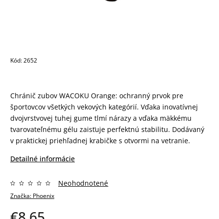
Kód:
2652
Chránič zubov WACOKU Orange: ochranný prvok pre
športovcov všetkých vekových kategórií. Vďaka inovatívnej
dvojvrstvovej tuhej gume tlmí nárazy a vďaka mäkkému
tvarovateľnému gélu zaisťuje perfektnú stabilitu. Dodávaný
v praktickej priehľadnej krabičke s otvormi na vetranie.
Detailné informácie
Neohodnotené
Značka:
Phoenix
€8,65