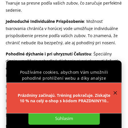
Tvaruje sa presne podľa vašich zubov, čo zaručuje perfektné
sedenie.
Jednoduché Individuálne Prispôsobenie
: Možnosť
tvarovania chrániča v horúcej vode umožňuje individuálne
prispôsobenie presne podľa vašich zubov. To znamená, že
chránič nebude iba bezpečný, ale aj pohodlný pri nosení.
Pohodlné dýchanie i pri uhryznutí Čeľusťou
: Špeciálny
dizajn umožňuje pohodlné dýchanie aj pri skusnutí čeľustí,
čo je kľúčové pri športových aktivitách, ktoré vyžadujú
Používáme cookies, abychom Vám umožnili
intenzívny pohyb.
pohodlné prohlížení webu a díky analýze
provozu webu neustále zlepšovali jeho funkce,
Kvalitný Materiál a Overená Bezpečnosť
: Chránič bol
výkon a použitelnost.
Více informací
.
otestovaný v renomovaných inštitúciách, vrátane UK Satra
Prázdniny začínajú. Tréning pokračuje. Získajte
House a Štátneho zdravotníckeho ústavu. Vďaka tomu
10 % na celý e-shop s kódom PRAZDNINY10..
Nastavenie
môžete mať istotu, že tento produkt spĺňa najvyššie
štandardy bezpečnosti.
Súhlasím
Elegantná a Praktická Krabička
: Chránič je dodávaný v