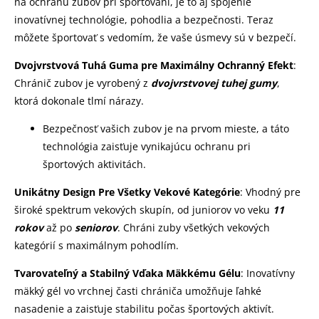
na ochranu zubov pri športovaní, je to aj spojenie
inovatívnej technológie, pohodlia a bezpečnosti. Teraz
môžete športovať s vedomím, že vaše úsmevy sú v bezpečí.
Dvojvrstvová Tuhá Guma pre Maximálny Ochranný Efekt
:
Chránič zubov je vyrobený z
dvojvrstvovej tuhej gumy
,
ktorá dokonale tlmí nárazy.
Bezpečnosť vašich zubov je na prvom mieste, a táto
technológia zaisťuje vynikajúcu ochranu pri
športových aktivitách.
Unikátny Design Pre Všetky Vekové Kategórie
: Vhodný pre
široké spektrum vekových skupín, od juniorov vo veku
11
rokov
až po
seniorov
. Chráni zuby všetkých vekových
kategórií s maximálnym pohodlím.
Tvarovateľný a Stabilný Vďaka Mäkkému Gélu
: Inovatívny
mäkký gél vo vrchnej časti chrániča umožňuje ľahké
nasadenie a zaisťuje stabilitu počas športových aktivít.