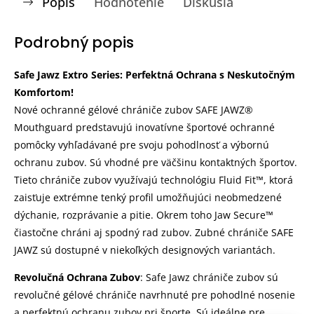
Popis
Hodnotenie
Diskusia
Podrobný popis
Safe Jawz Extro Series: Perfektná Ochrana s Neskutočným
Komfortom!
Nové ochranné gélové chrániče zubov SAFE JAWZ®
Mouthguard predstavujú inovatívne športové ochranné
pomôcky vyhľadávané pre svoju pohodlnosť a výbornú
ochranu zubov. Sú vhodné pre väčšinu kontaktných športov.
Tieto chrániče zubov využívajú technológiu Fluid Fit™, ktorá
zaisťuje extrémne tenký profil umožňujúci neobmedzené
dýchanie, rozprávanie a pitie. Okrem toho Jaw Secure™
čiastočne chráni aj spodný rad zubov. Zubné chrániče SAFE
JAWZ sú dostupné v niekoľkých designových variantách.
Revolučná Ochrana Zubov
: Safe Jawz chrániče zubov sú
revolučné gélové chrániče navrhnuté pre pohodlné nosenie
a perfektnú ochranu zubov pri športe. Sú ideálne pre