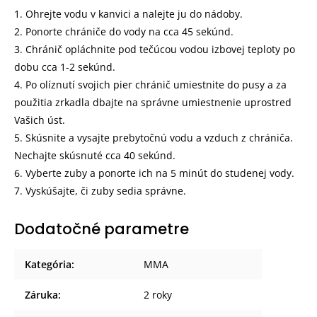
1. Ohrejte vodu v kanvici a nalejte ju do nádoby.
2. Ponorte chrániče do vody na cca 45 sekúnd.
3. Chránič opláchnite pod tečúcou vodou izbovej teploty po
dobu cca 1-2 sekúnd.
4. Po olíznutí svojich pier chránič umiestnite do pusy a za
použitia zrkadla dbajte na správne umiestnenie uprostred
Vašich úst.
5. Skúsnite a vysajte prebytočnú vodu a vzduch z chrániča.
Nechajte skúsnuté cca 40 sekúnd.
6. Vyberte zuby a ponorte ich na 5 minút do studenej vody.
7. Vyskúšajte, či zuby sedia správne.
Dodatočné parametre
Kategória
:
MMA
Záruka
:
2 roky