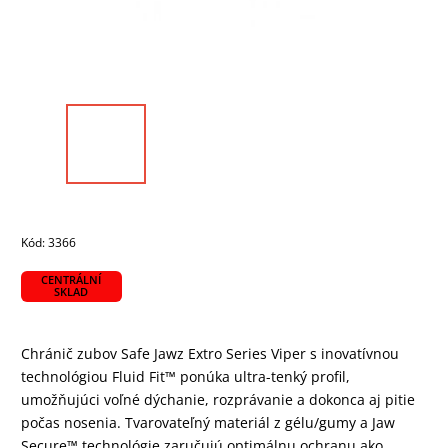
Kód:
3366
CENTRÁLNÍ
SKLAD
Chránič zubov Safe Jawz Extro Series Viper s inovatívnou
technológiou Fluid Fit™ ponúka ultra-tenký profil,
umožňujúci voľné dýchanie, rozprávanie a dokonca aj pitie
počas nosenia. Tvarovateľný materiál z gélu/gumy a Jaw
Secure™ technológie zaručujú optimálnu ochranu ako