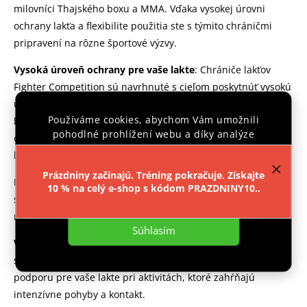
milovníci Thajského boxu a MMA. Vďaka vysokej úrovni
ochrany lakťa a flexibilite použitia ste s týmito chráničmi
pripravení na rôzne športové výzvy.
Vysoká úroveň ochrany pre vaše lakte
: Chrániče lakťov
Fighter Competition sú navrhnuté s cieľom poskytnúť vysokú
úroveň ochrany pre vaše lakte počas tréningu thajského
Používáme cookies, abychom Vám umožnili
boxu alebo MMA. Tieto chrániče lakťov nielen poskytujú
pohodlné prohlížení webu a díky analýze
ochranu, ale slúžia aj ako prevencia odrenín a zvyšujú
provozu webu neustále zlepšovali jeho funkce,
komfort pri cvičení na tvrdých športových povrchoch.
výkon a použitelnost.
Více informací
.
Prázdniny začínajú. Tréning pokračuje. Získajte
Kvalitný materiál pre pohodlnosť a bezpečnosť
: Chrániče
10 % na celý e-shop s kódom PRAZDNINY10..
Nastavenie
sú vyrobené z
polyesteru a elastan
u
, čo zaisťuje pohodlné
nosenie a zároveň optimálnu bezpečnosť počas cvičenia.
Súhlasím
Vhodné pre rôzne športové aktivity
: Tieto chrániče lakťov
sú vhodné pre thajský box a MMA, poskytujú potrebnú
podporu pre vaše lakte pri aktivitách, ktoré zahŕňajú
intenzívne pohyby a kontakt.