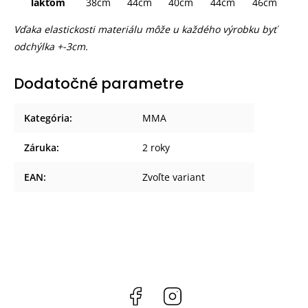
lakťom
38cm
44cm
40cm
44cm
46cm
Vďaka elastickosti materiálu môže u každého výrobku byť
odchýlka +-3cm.
Dodatočné parametre
Kategória
:
MMA
Záruka
:
2 roky
EAN
:
Zvoľte variant
Facebook
Instagram