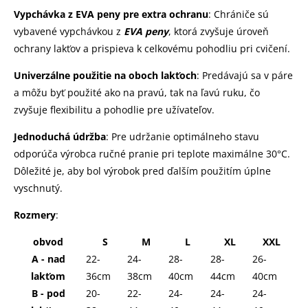
Vypchávka z EVA peny pre extra ochranu
: Chrániče sú
vybavené vypchávkou z
EVA peny
, ktorá zvyšuje úroveň
ochrany lakťov a prispieva k celkovému pohodliu pri cvičení.
Univerzálne použitie na oboch lakťoch
: Predávajú sa v páre
a môžu byť použité ako na pravú, tak na ľavú ruku, čo
zvyšuje flexibilitu a pohodlie pre užívateľov.
Jednoduchá údržba
: Pre udržanie optimálneho stavu
odporúča výrobca ručné pranie pri teplote maximálne 30°C.
Dôležité je, aby bol výrobok pred ďalším použitím úplne
vyschnutý.
Rozmery
:
obvod
S
M
L
XL
XXL
A - nad
22-
24-
28-
28-
26-
lakťom
36cm
38cm
40cm
44cm
40cm
B - pod
20-
22-
24-
24-
24-