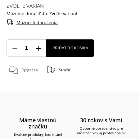
ZVOĽTE VARIANT
Môžeme doručiť do:
Zvoľte variant
Možnosti doručenia
PRIDAŤ DO KOŠÍKA
Opýtať sa
Strážiť
Máme vlastnú
30 rokov s Vami
značku
Odborné poradenstvo pre
začiatočníkov aj profesionálov
Kvalitné produkty, ktoré sami