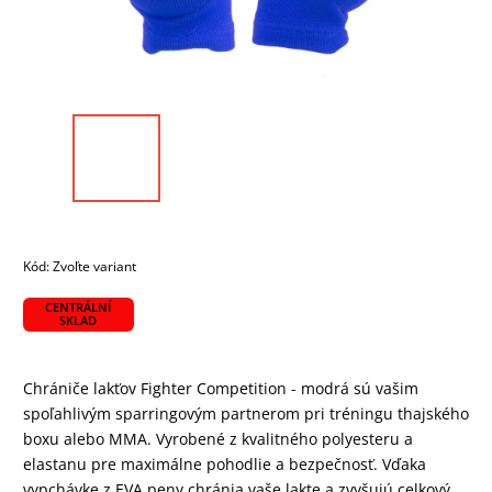
Kód:
Zvoľte variant
CENTRÁLNÍ
SKLAD
Chrániče lakťov Fighter Competition - modrá sú vašim
spoľahlivým sparringovým partnerom pri tréningu thajského
boxu alebo MMA. Vyrobené z kvalitného polyesteru a
elastanu pre maximálne pohodlie a bezpečnosť. Vďaka
vypchávke z EVA peny chránia vaše lakte a zvyšujú celkový