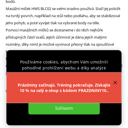
bodů.
Masážní míček HMS BLC02 se velmi snadno používá. Stačí jej položit
na tvrdý povrch, například na stůl nebo podlahu, aby se stabilizoval
jeho pohyb, a poté vyvíjet tlak na vybrané body na těle.
Pomocí masážních míčků se dostaneme i do těch nejhůře
přístupných částí svalů. Jejich účinnost je dána jejich malými
rozměry, díky nimž je možné vyvinout přesný tlak na spoušťové
body, tj. zdroj bolesti.
BLC02 jsou určeny pro sportovce různých úrovní. Jsou skvělé při
Používáme cookies, abychom Vám umožnili
menších bolestech krku, ramen, zad, paží a nohou. Často se používají
pohodlné prohlížení webu a díky analýze
při funkčním tréninku pro zlepšení pohyblivosti.
provozu webu neustále zlepšovali jeho funkce,
výkon a použitelnost.
Více informací
.
Prázdniny začínajú. Tréning pokračuje. Získajte
10 % na celý e-shop s kódom PRAZDNINY10..
Parametry:
Nastavenie
Materiál: silikon
Súhlasím
Průměr: 6,5 cm
Délka: 12,5 cm
Tvrdost: 50