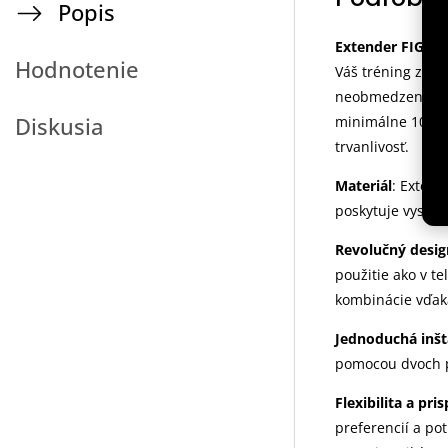
Popis
Extender FIGHTE
Hodnotenie
Váš tréning získ
neobmedzené mož
Diskusia
minimálne 10 000
trvanlivosť.
Materiál
: Extend
poskytuje vysokú
Revolučný desig
použitie ako v t
kombinácie vďak
Jednoduchá inšt
pomocou dvoch 
Flexibilita a pri
preferencií a po