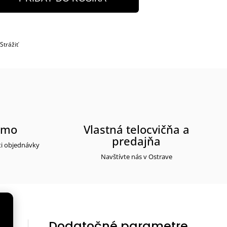
Strážiť
rmo
Vlastná telocvičňa a
predajňa
ti objednávky
Navštívte nás v Ostrave
Dodatočné parametre