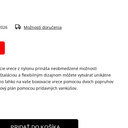
2026
Možnosti doručenia
acie vrece z nylonu prináša neobmedzené možnosti
štaláciou a flexibilným dizajnom môžete vytvárať unikátne
e ho ľahko na vaše boxovacie vrece pomocou dvoch popruhov
ingový plán pomocou prídavných vankúšov.
PRIDAŤ DO KOŠÍKA