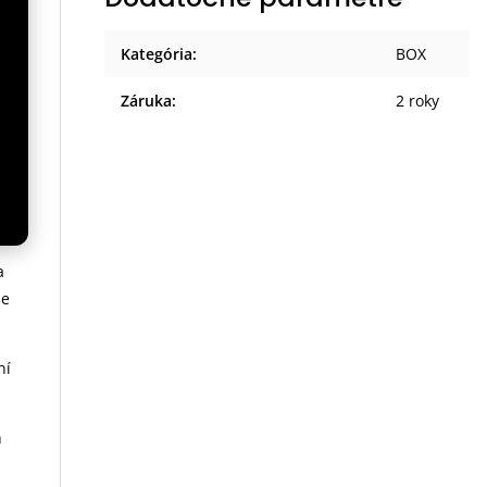
Kategória
:
BOX
Záruka
:
2 roky
kou
ál
a
ne
ní
h