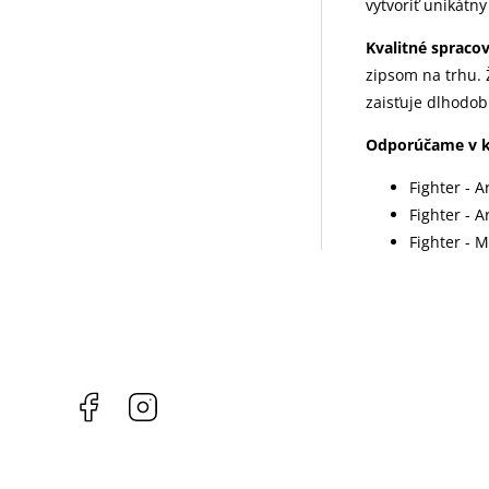
vytvoriť unikátny
Kvalitné spracov
zipsom na trhu. 
zaisťuje dlhodob
Odporúčame v k
Fighter - 
Fighter - A
Fighter - M
Facebook
Instagram