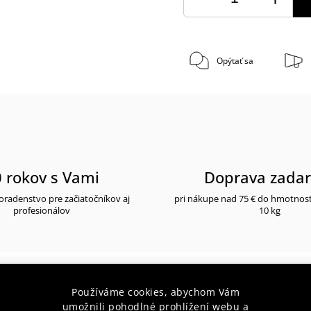
Opýtať sa
 rokov s Vami
Doprava zada
radenstvo pre začiatočníkov aj
pri nákupe nad 75 € do hmotnos
profesionálov
10 kg
Používáme cookies, abychom Vám
 popis
umožnili pohodlné prohlížení webu a