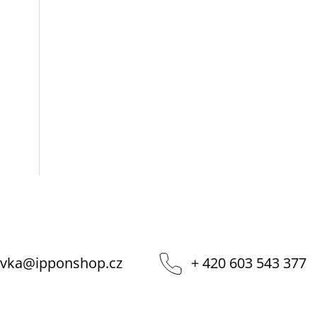
vka
@
ipponshop.cz
+ 420 603 543 377