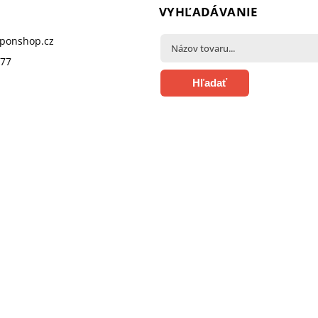
VYHĽADÁVANIE
pponshop.cz
377
Hľadať