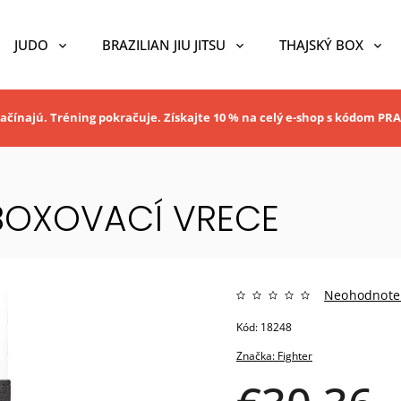
JUDO
BRAZILIAN JIU JITSU
THAJSKÝ BOX
ačínajú. Tréning pokračuje. Získajte 10 % na celý e-shop s kódom P
 BOXOVACÍ VRECE
Neohodnote
Kód:
18248
Značka:
Fighter