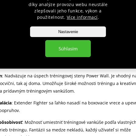
díky analýze provozu webu neustále
zlepšovali jeho funkce, výkon a
R na boxovacie vrece
použitelnost.
Více informací
.
a nový rozmer! S extender značky Fighter na boxovacie vrece získate
nosti tréningu. S najkvalitnejším suchým zipsom na trhu a záru
Nastavenie
 odtrhnutí vám Extender Fighter ponúka nielen flexibilitu, ale aj
Súhlasím
er Fighter je vyrobený z odolného materiálu -
nylonu
. Tento materi
 pevnosť a odolnosť, čo zaisťuje dlhú životnosť produktu.
n
: Nadväzuje na úspech tréningovej steny Power Wall. Je vhodný n
elocvični, tak aj doma. Umožňuje široké možnosti tréningu a kreatív
a prídavným tréningovým vankúšom.
alácia
: Extender Fighter sa ľahko nasadí na boxovacie vrece a upev
popruhov.
spôsobivosť
: Možnosť umiestniť tréningové vankúše podľa vlastnýc
trieb tréningu. Fantázii sa medze nekladú, každý užívateľ si môže