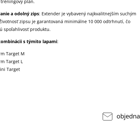
 tréningový plán.
anie a odolný zips
: Extender je vybavený najkvalitnejším suchým
Životnosť zipsu je garantovaná minimálne 10 000 odtrhnutí, čo
ú spoľahlivosť produktu.
ombinácii s týmito lapami
:
Arm Target M
rm Target L
ini Target
objedna