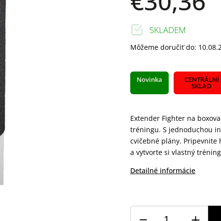
€30,36
SKLADEM
Môžeme doručiť do:
10.08.
Novinka
CENTRÁLNÍ
SKLAD
Extender Fighter na boxov
tréningu. S jednoduchou in
cvičebné plány. Pripevnit
a vytvorte si vlastný trén
Detailné informácie