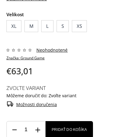
Velikost
XL
M
L
S
XS
Neohodnotené
Značka:
Ground Game
€63,01
ZVOĽTE VARIANT
Môžeme doručiť do:
Zvoľte variant
Možnosti doručenia
PRIDAŤ DO KOŠÍKA