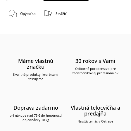
Opýtať sa
Strážiť
Máme vlastnú
30 rokov s Vami
značku
Odborné poradenstvo pre
začiatočníkov aj profesionálov
Kvalitné produkty, ktoré sami
testujeme
Doprava zadarmo
Vlastná telocvičňa a
predajňa
pri nákupe nad 75 € do hmotnosti
objednávky 10 kg
Navštívte nás v Ostrave