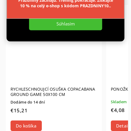
Prázdniny začínajú. Tréning pokračuje. Získajte
10 % na celý e-shop s kódom PRAZDNINY10..
Nastavenie
Súhlasím
RYCHLESCHNOUJCÍ OSUŠKA COPACABANA
PONOŽKY 
GROUND GAME 50X100 CM
Skladem
Dodáme do 14 dní
€4,08
€15,21
Do košíka
Detail