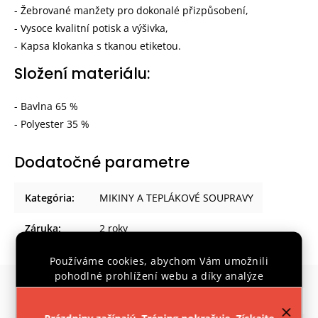
- Žebrované manžety pro dokonalé přizpůsobení,
- Vysoce kvalitní potisk a výšivka,
- Kapsa klokanka s tkanou etiketou.
Složení materiálu:
- Bavlna 65 %
- Polyester 35 %
Dodatočné parametre
Kategória
:
MIKINY A TEPLÁKOVÉ SOUPRAVY
Záruka
:
2 roky
Používáme cookies, abychom Vám umožnili
pohodlné prohlížení webu a díky analýze
provozu webu neustále zlepšovali jeho funkce,
Súvisiaci tovar
Previous
Next
výkon a použitelnost.
Více informací
.