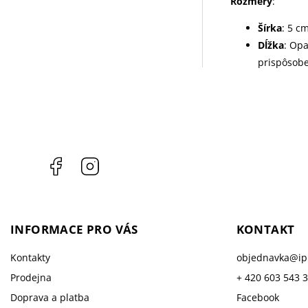
Rozmery
:
Šírka
: 5 c
Dĺžka
: Op
prispôsobe
Facebook
Instagram
INFORMACE PRO VÁS
KONTAKT
Kontakty
objednavka
@
i
Prodejna
+ 420 603 543 
Doprava a platba
Facebook