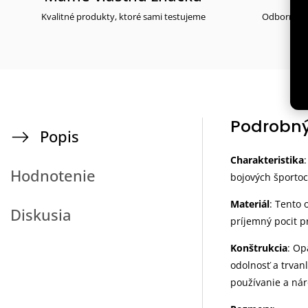
Kvalitné produkty, ktoré sami testujeme
Odborné po
Podrobný
Popis
Charakteristika
Hodnotenie
bojových športo
Materiál
: Tento 
Diskusia
príjemný pocit p
Konštrukcia
: Op
odolnosť a trvan
používanie a nár