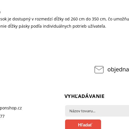
m
asok je dostupný v rozmedzí dĺžky od 260 cm do 350 cm, čo umožňu
nie dĺžky pásky podľa individuálnych potrieb užívateľa.
objedna
VYHĽADÁVANIE
pponshop.cz
377
Hľadať