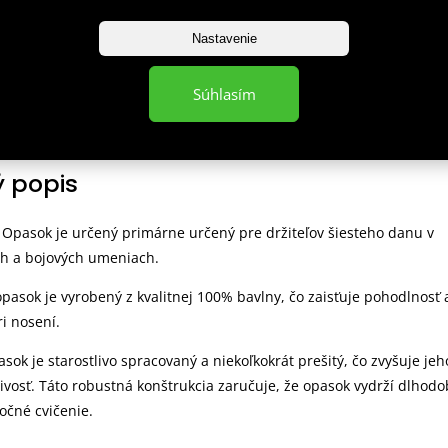
radenstvo pre začiatočníkov aj
pri nákupe nad 75 € do hmotnos
Nastavenie
profesionálov
10 kg
Súhlasím
 popis
: Opasok je určený primárne určený pre držiteľov šiesteho danu v
ch a bojových umeniach.
opasok je vyrobený z kvalitnej 100% bavlny, čo zaisťuje pohodlnosť 
ri nosení.
asok je starostlivo spracovaný a niekoľkokrát prešitý, čo zvyšuje jeh
livosť. Táto robustná konštrukcia zaručuje, že opasok vydrží dlhod
očné cvičenie.