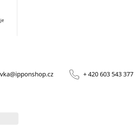
je
vka
@
ipponshop.cz
+ 420 603 543 377