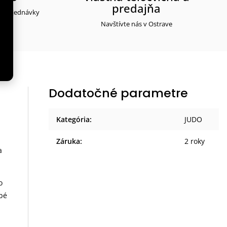
predajňa
ti objednávky
Navštívte nás v Ostrave
Dodatočné parametre
Kategória
:
JUDO
Záruka
:
2 roky
a
o
obé