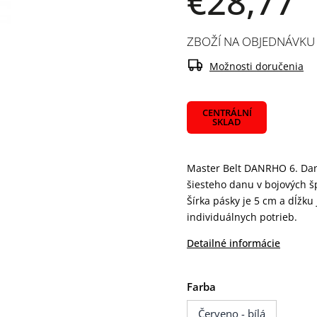
€28,77
ZBOŽÍ NA OBJEDNÁVKU
Možnosti doručenia
CENTRÁLNÍ
SKLAD
Master Belt DANRHO 6. Dan 
šiesteho danu v bojových šp
Šírka pásky je 5 cm a dĺžku
individuálnych potrieb.
Detailné informácie
Farba
Červeno - bílá