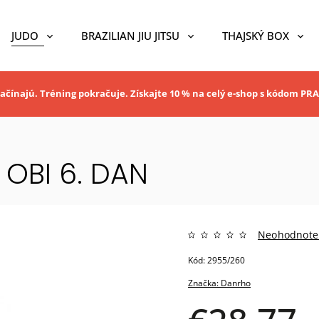
JUDO
BRAZILIAN JIU JITSU
THAJSKÝ BOX
ačínajú. Tréning pokračuje. Získajte 10 % na celý e-shop s kódom P
OBI 6. DAN
Neohodnote
Kód:
2955/260
Značka:
Danrho