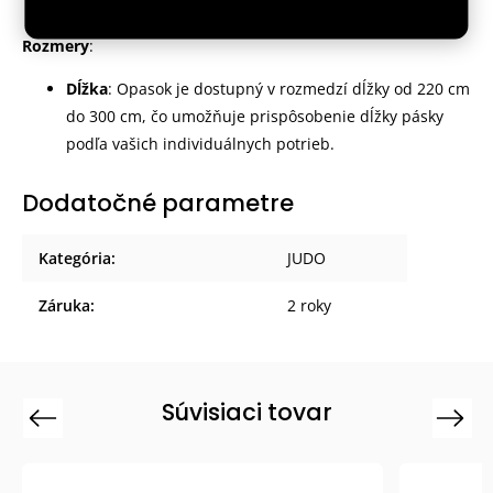
stáva vašim univerzálnym doplnkom.
Rozmery
:
Dĺžka
: Opasok je dostupný v rozmedzí dĺžky od 220 cm
do 300 cm, čo umožňuje prispôsobenie dĺžky pásky
podľa vašich individuálnych potrieb.
Dodatočné parametre
Kategória
:
JUDO
Záruka
:
2 roky
Súvisiaci tovar
Previous
Next