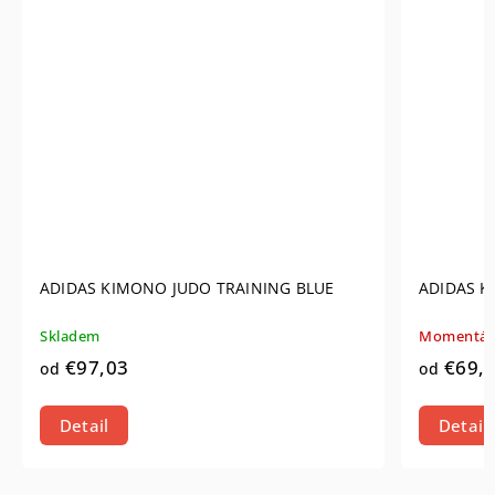
ADIDAS KIMONO JUDO TRAINING BLUE
ADIDAS K
Skladem
Momentál
€97,03
€69,
od
od
Detail
Detail