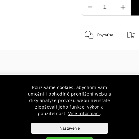
Opýtať sa
 rokov s Vami
Doprava zada
Používáme cookies, abychom Vám
umožnili pohodlné prohlížení webu a
radenstvo pre začiatočníkov aj
pri nákupe nad 75 € do hmotnos
díky analýze provozu webu neustále
profesionálov
10 kg
zlepšovali jeho funkce, výkon a
použitelnost.
Více informací
.
Nastavenie