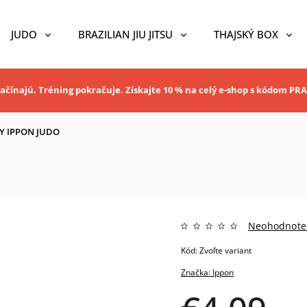
JUDO
BRAZILIAN JIU JITSU
THAJSKÝ BOX
ačínajú. Tréning pokračuje. Získajte 10 % na celý e-shop s kódom P
Y IPPON JUDO
Neohodnote
Kód:
Zvoľte variant
Značka:
Ippon