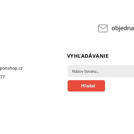
objedna
VYHĽADÁVANIE
pponshop.cz
377
Hľadať