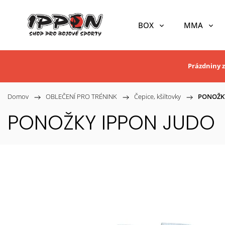
BOX
MMA
Prázdniny z
Domov
/
OBLEČENÍ PRO TRÉNINK
/
Čepice, kšiltovky
/
PONOŽK
PONOŽKY IPPON JUDO