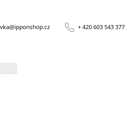
vka
@
ipponshop.cz
+ 420 603 543 377