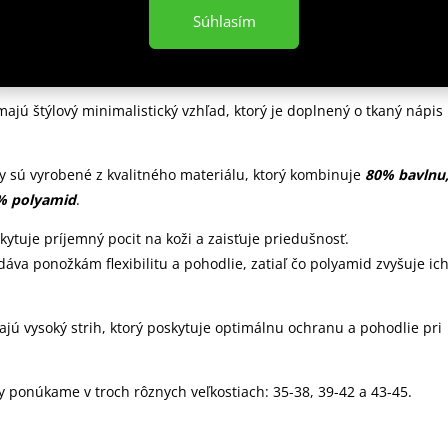
 popis
Súhlasím
N JUDO
majú štýlový minimalistický vzhľad, ktorý je doplnený o tkaný nápis
y sú vyrobené z kvalitného materiálu, ktorý kombinuje
80% bavlnu
3% polyamid
.
kytuje príjemný pocit na koži a zaisťuje priedušnosť.
dáva ponožkám flexibilitu a pohodlie, zatiaľ čo polyamid zvyšuje ic
ajú vysoký strih, ktorý poskytuje optimálnu ochranu a pohodlie pri
y ponúkame v troch rôznych veľkostiach: 35-38, 39-42 a 43-45.