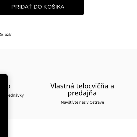
PRIDAŤ DO KOŠÍKA
Strážiť
rmo
Vlastná telocvičňa a
predajňa
ti objednávky
Navštívte nás v Ostrave