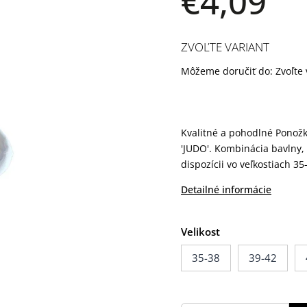
€4,09
ZVOĽTE VARIANT
Môžeme doručiť do:
Zvoľte 
Kvalitné a pohodlné Ponož
'JUDO'. Kombinácia bavlny, 
dispozícii vo veľkostiach 3
Detailné informácie
Velikost
35-38
39-42