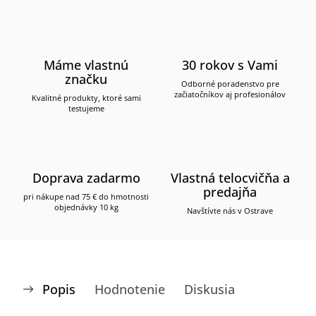
Máme vlastnú
30 rokov s Vami
značku
Odborné poradenstvo pre
začiatočníkov aj profesionálov
Kvalitné produkty, ktoré sami
testujeme
Doprava zadarmo
Vlastná telocvičňa a
predajňa
pri nákupe nad 75 € do hmotnosti
objednávky 10 kg
Navštívte nás v Ostrave
Popis
Hodnotenie
Diskusia