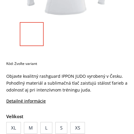
Kód:
Zvoľte variant
Objavte kvalitný rashguard IPPON JUDO vyrobený v Česku.
Pohodlný materiál a sublimačná tlač zaisťujú stálosť farieb a
odolnosť aj pri intenzívnom tréningu juda.
Detailné informácie
Velikost
XL
M
L
S
XS