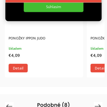
Súhlasím
PONOŽKY IPPON JUDO
PONOŽKY 
Skladem
Skladem
€4,09
€4,09
Detail
Detail
Podobné (8)
Previous
Next