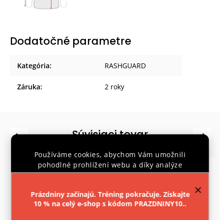
Dodatočné parametre
Kategória
:
RASHGUARD
Záruka
:
2 roky
Súvisiaci tovar
Previous
Next
Používáme cookies, abychom Vám umožnili
pohodlné prohlížení webu a díky analýze
provozu webu neustále zlepšovali jeho funkce,
výkon a použitelnost.
Více informací
.
Prázdniny začínajú. Tréning pokračuje. Získajte
10 % na celý e-shop s kódom PRAZDNINY10..
Nastavenie