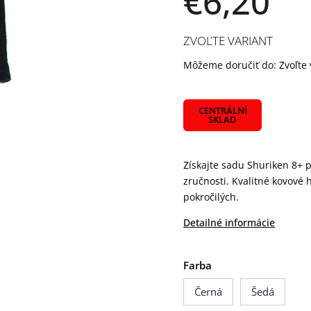
€6,20
ZVOĽTE VARIANT
Môžeme doručiť do:
Zvoľte 
CENTRÁLNÍ
SKLAD
Získajte sadu Shuriken 8+ 
zručnosti. Kvalitné kovové 
pokročilých.
Detailné informácie
Farba
Černá
Šedá