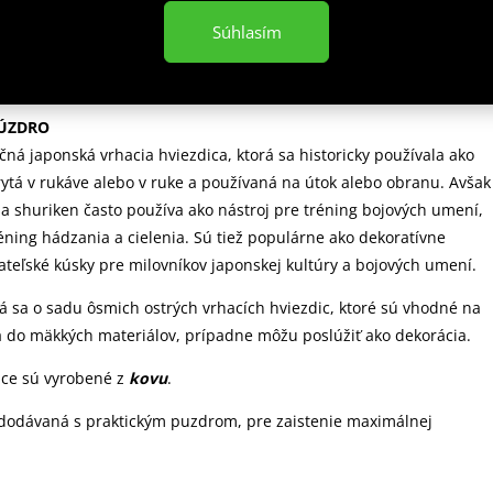
Súhlasím
 popis
PÚZDRO
čná japonská vrhacia hviezdica, ktorá sa historicky používala ako
rytá v rukáve alebo v ruke a používaná na útok alebo obranu. Avšak
 shuriken často používa ako nástroj pre tréning bojových umení,
éning hádzania a cielenia. Sú tiež populárne ako dekoratívne
teľské kúsky pre milovníkov japonskej kultúry a bojových umení.
ná sa o sadu ôsmich ostrých vrhacích hviezdic, ktoré sú vhodné na
 do mäkkých materiálov, prípadne môžu poslúžiť ako dekorácia.
ice sú vyrobené z
kovu
.
 dodávaná s praktickým puzdrom, pre zaistenie maximálnej