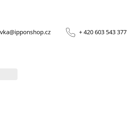
vka
@
ipponshop.cz
+ 420 603 543 377