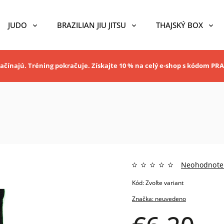
JUDO
BRAZILIAN JIU JITSU
THAJSKÝ BOX
ačínajú. Tréning pokračuje. Získajte 10 % na celý e-shop s kódom P
Neohodnote
Kód:
Zvoľte variant
Značka:
neuvedeno