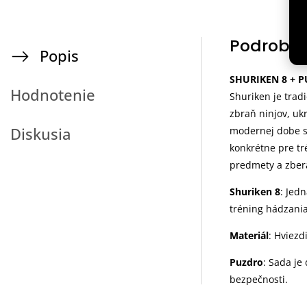
Podrobný
Popis
SHURIKEN 8 + 
Hodnotenie
Shuriken je tradi
zbraň ninjov, uk
Diskusia
modernej dobe sa
konkrétne pre tr
predmety a zbera
Shuriken 8
: Jed
tréning hádzania
Materiál
: Hviezd
Puzdro
: Sada je
bezpečnosti.