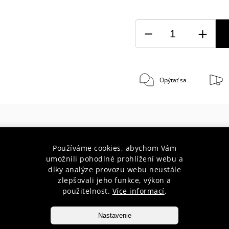
Opýtať sa
Používáme cookies, abychom Vám
umožnili pohodlné prohlížení webu a
 rokov s Vami
Doprava zada
díky analýze provozu webu neustále
zlepšovali jeho funkce, výkon a
radenstvo pre začiatočníkov aj
pri nákupe nad 75 € do hmotnos
použitelnost.
Více informací
.
profesionálov
10 kg
Nastavenie