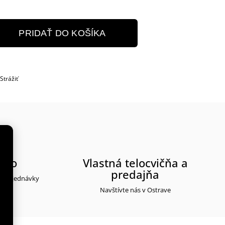
PRIDAŤ DO KOŠÍKA
Strážiť
rmo
Vlastná telocvičňa a
predajňa
ti objednávky
Navštívte nás v Ostrave