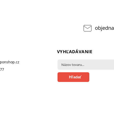
objedna
VYHĽADÁVANIE
pponshop.cz
377
Hľadať