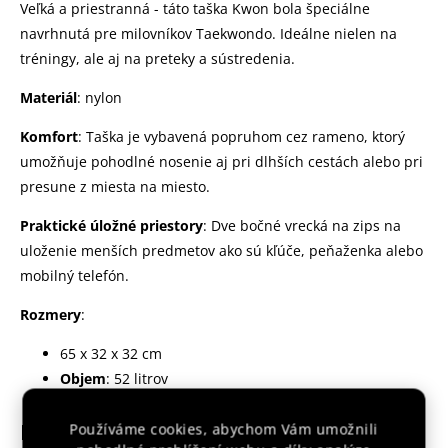
Veľká a priestranná - táto taška Kwon bola špeciálne
navrhnutá pre milovníkov Taekwondo. Ideálne nielen na
tréningy, ale aj na preteky a sústredenia.
Materiál
: nylon
Komfort
: Taška je vybavená popruhom cez rameno, ktorý
umožňuje pohodlné nosenie aj pri dlhších cestách alebo pri
presune z miesta na miesto.
Praktické úložné priestory
: Dve bočné vrecká na zips na
uloženie menších predmetov ako sú kľúče, peňaženka alebo
mobilný telefón.
Rozmery
:
65 x 32 x 32 cm
Objem
: 52 litrov
Dodatočné parametre
Používáme cookies, abychom Vám umožnili