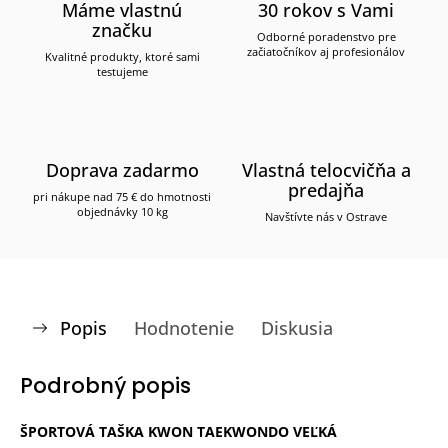
Máme vlastnú
30 rokov s Vami
značku
Odborné poradenstvo pre
začiatočníkov aj profesionálov
Kvalitné produkty, ktoré sami
testujeme
Doprava zadarmo
Vlastná telocvičňa a
predajňa
pri nákupe nad 75 € do hmotnosti
objednávky 10 kg
Navštívte nás v Ostrave
Popis
Hodnotenie
Diskusia
Podrobný popis
ŠPORTOVÁ TAŠKA KWON TAEKWONDO VEĽKÁ