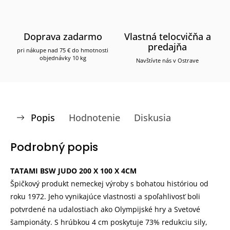
Doprava zadarmo
Vlastná telocvičňa a
predajňa
pri nákupe nad 75 € do hmotnosti
objednávky 10 kg
Navštívte nás v Ostrave
Popis
Hodnotenie
Diskusia
Podrobný popis
TATAMI BSW JUDO 200 X 100 X 4CM
Špičkový produkt nemeckej výroby s bohatou históriou od
roku 1972. Jeho vynikajúce vlastnosti a spoľahlivosť boli
potvrdené na udalostiach ako Olympijské hry a Svetové
šampionáty. S hrúbkou 4 cm poskytuje 73% redukciu sily,