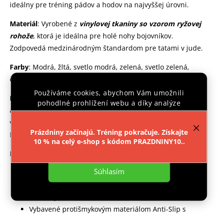
ideálny pre tréning pádov a hodov na najvyššej úrovni.
Materiál
: Vyrobené z
vinylovej tkaniny so vzorom ryžovej
rohože
, ktorá je ideálna pre holé nohy bojovníkov.
Zodpovedá medzinárodným štandardom pre tatami v jude.
Farby
: Modrá, žltá, svetlo modrá, zelená, svetlo zelená,
červená, šedá, čierna, oranžová, piesok.
Používáme cookies, abychom Vám umožnili
História a výroba
: Produkt kvalitnej nemeckej výroby s viac
pohodlné prohlížení webu a díky analýze
ako 50-ročnou históriou. Kombinuje najvyššiu spoľahlivosť,
provozu webu neustále zlepšovali jeho funkce,
vynikajúce športové vlastnosti a dlhú životnosť. Spĺňa normy
výkon a použitelnost.
Více informací
.
Prázdniny začínajú. Tréning pokračuje. Získajte
Force Redukcia DIN 18032, časť 2 a DIN 7926.
10 % na celý e-shop s kódom PRAZDNINY10..
Nastavenie
Dizajn
:
Súhlasím
Hustota cca 240 kg/m3, kvalita Mark E 215.
Štandardná hrúbka 4 cm poskytuje 73% redukciu sily.
Penové jadro s vlastnosťami tlmiacimi nárazmi.
Vybavené protišmykovým materiálom Anti-Slip s