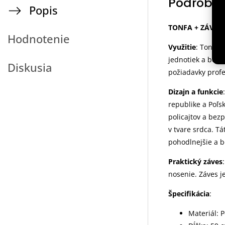
Podrobný
Popis
TONFA + ZÁVES
Hodnotenie
Využitie
: Tonfa 
jednotiek a bezp
Diskusia
požiadavky profe
Dizajn a funkcie
republike a Poľs
policajtov a bez
v tvare srdca. T
pohodlnejšie a b
Praktický záves
nosenie. Záves j
Špecifikácia
:
Materiál: 