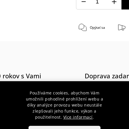
Opýtať sa
 rokov s Vami
Doprava zada
radenstvo pre začiatočníkov aj
pri nákupe nad 75 € do hmotnos
profesionálov
10 kg
Používáme cookies, abychom Vám
umožnili pohodlné prohlížení webu a
díky analýze provozu webu neustále
zlepšovali jeho funkce, výkon a
použitelnost.
Více informací
.