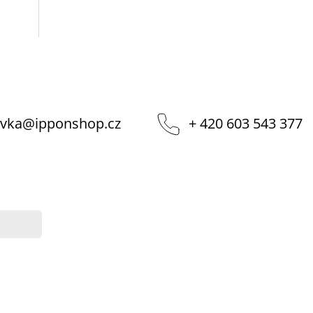
vka
@
ipponshop.cz
+ 420 603 543 377