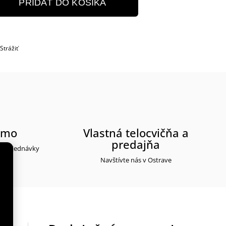
PRIDAŤ DO KOŠÍKA
Strážiť
rmo
Vlastná telocvičňa a
predajňa
ti objednávky
Navštívte nás v Ostrave