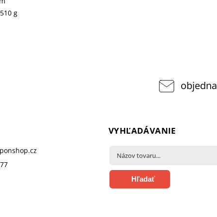
cm
510 g
objedna
VYHĽADÁVANIE
pponshop.cz
377
Hľadať