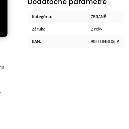
Dodatočné parametre
Kategória
:
ZBRANĚ
Záruka
:
2 roky
 a
EAN
:
906TONBL06IP
y
chu
é