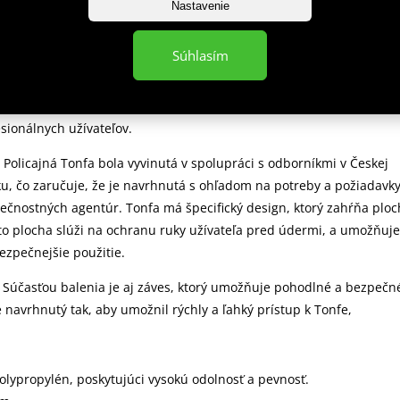
 popis
Nastavenie
Súhlasím
je primárne určená na profesionálne nasadenie v rámci policajných
ečnostných agentúr. Je navrhnutá s ohľadom na špecifické potreby
sionálnych užívateľov.
: Policajná Tonfa bola vyvinutá v spolupráci s odborníkmi v Českej
ku, čo zaručuje, že je navrhnutá s ohľadom na potreby a požiadavk
pečnostných agentúr. Tonfa má špecifický design, ktorý zahŕňa plo
áto plocha slúži na ochranu ruky užívateľa pred údermi, a umožňuje
ezpečnejšie použitie.
: Súčasťou balenia je aj záves, ktorý umožňuje pohodlné a bezpečn
e navrhnutý tak, aby umožnil rýchly a ľahký prístup k Tonfe,
Polypropylén, poskytujúci vysokú odolnosť a pevnosť.