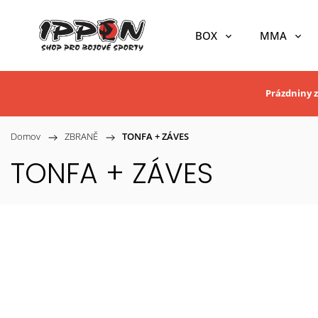
BOX
MMA
Prázdniny z
Domov
/
ZBRANĚ
/
TONFA + ZÁVES
TONFA + ZÁVES