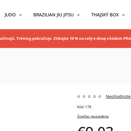
JUDO
BRAZILIAN JIU JITSU
THAJSKÝ BOX
ačínajú. Tréning pokračuje. Získajte 10 % na celý e-shop s kódom P
Neohodnote
Kód:
178
Značka:
neuvedeno