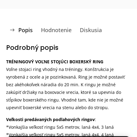
Popis
Hodnotenie
Diskusia
Podrobný popis
TRÉNINGOVÝ VOĽNE STOJÚCI BOXERSKÝ RING
Voľne stojaci ring vhodný na tréningy. Konštrukcia je
vyrobená z ocele a je pozinkovaná. Ring je možné postaviť
bez akéhokoľvek náradia do 20 min. K ringu je možné
zakúpiť držiaky na boxovacie vrecia, ktoré sa upevnia do
stĺpikov boxerského ringu. Vhodné tam, kde nie je možné
upevniť boxerské vrecia na stenu alebo do stropu.
Veľkosti predávaných podlahových ringov
:
*Vonkajšia veľkosť ringu 5x5 metrov, laná 4x4, 3 laná
*Vonkajšia veľkosť ringu 5x5 metrov, laná 4x4, 4 laná