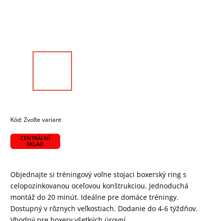
Kód:
Zvoľte variant
CENTRÁLNÍ
SKLAD
Objednajte si tréningový voľne stojaci boxerský ring s
celopozinkovanou oceľovou konštrukciou. Jednoduchá
montáž do 20 minút. Ideálne pre domáce tréningy.
Dostupný v rôznych veľkostiach. Dodanie do 4-6 týždňov.
Vhodný pre boxery všetkých úrovní.