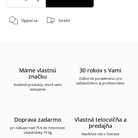
Opýtať sa
Strážiť
Máme vlastnú
30 rokov s Vami
značku
Odborné poradenstvo pre
začiatočníkov aj profesionálov
Kvalitné produkty, ktoré sami
testujeme
Doprava zadarmo
Vlastná telocvičňa a
predajňa
pri nákupe nad 75 € do hmotnosti
objednávky 10 kg
Navštívte nás v Ostrave