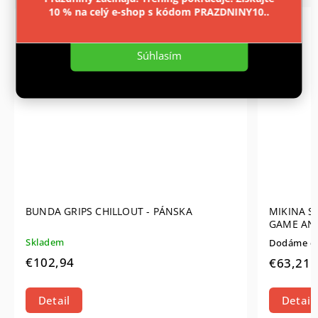
10 % na celý e-shop s kódom PRAZDNINY10..
Nastavenie
CENTRÁLNÍ
SKLAD
Súhlasím
BUNDA GRIPS CHILLOUT - PÁNSKA
MIKINA S
GAME AN
Skladem
Dodáme do
€102,94
€63,21
Detail
Detail