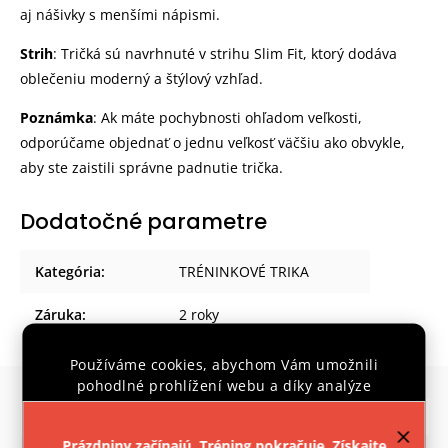
aj nášivky s menšími nápismi.
Strih
: Tričká sú navrhnuté v strihu Slim Fit, ktorý dodáva
oblečeniu moderný a štýlový vzhľad.
Poznámka
: Ak máte pochybnosti ohľadom veľkosti,
odporúčame objednať o jednu veľkosť väčšiu ako obvykle,
aby ste zaistili správne padnutie trička.
Dodatočné parametre
Kategória
:
TRÉNINKOVÉ TRIKA
Záruka
:
2 roky
Používáme cookies, abychom Vám umožnili
pohodlné prohlížení webu a díky analýze
provozu webu neustále zlepšovali jeho funkce,
Súvisiaci tovar
Previous
Next
výkon a použitelnost.
Více informací
.
Prázdniny začínajú. Tréning pokračuje. Získajte