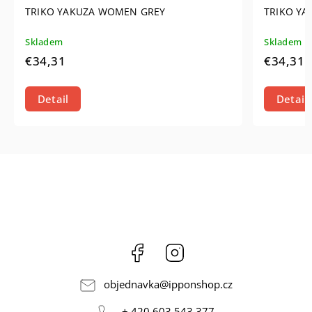
TRIKO YAKUZA WOMEN GREY
TRIKO YA
Skladem
Skladem
€34,31
€34,31
Detail
Detail
Facebook
Instagram
objednavka
@
ipponshop.cz
+ 420 603 543 377