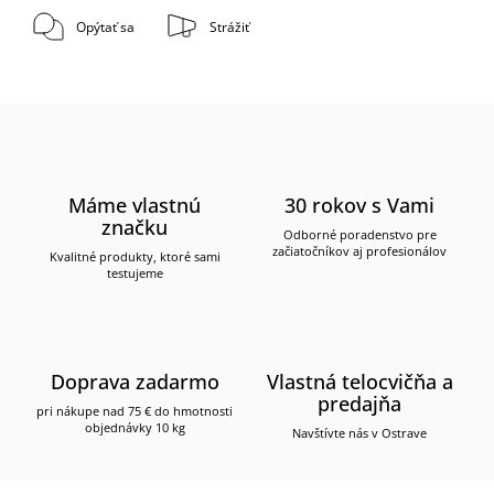
Opýtať sa
Strážiť
Máme vlastnú
30 rokov s Vami
značku
Odborné poradenstvo pre
začiatočníkov aj profesionálov
Kvalitné produkty, ktoré sami
testujeme
Doprava zadarmo
Vlastná telocvičňa a
predajňa
pri nákupe nad 75 € do hmotnosti
objednávky 10 kg
Navštívte nás v Ostrave