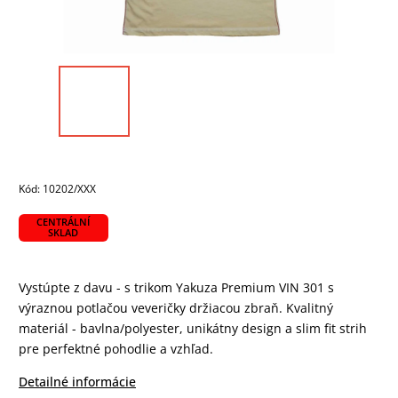
Kód:
10202/XXX
CENTRÁLNÍ
SKLAD
Vystúpte z davu - s trikom Yakuza Premium VIN 301 s
výraznou potlačou veveričky držiacou zbraň. Kvalitný
materiál - bavlna/polyester, unikátny design a slim fit strih
pre perfektné pohodlie a vzhľad.
Detailné informácie