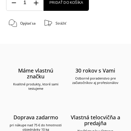
PRIDAŤ DO KOŠÍKA
Opýtať sa
Strážiť
Máme vlastnú
30 rokov s Vami
značku
Odborné poradenstvo pre
začiatočníkov aj profesionálov
Kvalitné produkty, ktoré sami
testujeme
Doprava zadarmo
Vlastná telocvičňa a
predajňa
pri nákupe nad 75 € do hmotnosti
objednávky 10 kg
Navštívte nás v Ostrave