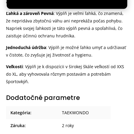
aktivitách.
Ľahká a zároveň Pevná
: Výplň je veľmi ľahká, čo znamená,
že nepridáva zbytočnú váhu ani neprekáža počas pohybu.
Napriek svojej ľahkosti je táto výplň pevná a spoľahlivá, čo
zaisťuje účinnú ochranu hrudníka.
Jednoduchá údržba
: Výplň je možné ľahko umyť a udržiavať
v čistote, čo zvyšuje jej životnosť a hygienu.
Veľkosti
: Výplň je k dispozícii v širokej škále veľkostí od XXS
do XL, aby vyhovovala rôznym postavám a potrebám
športovkýň.
Dodatočné parametre
Kategória
:
TAEKWONDO
Záruka
:
2 roky