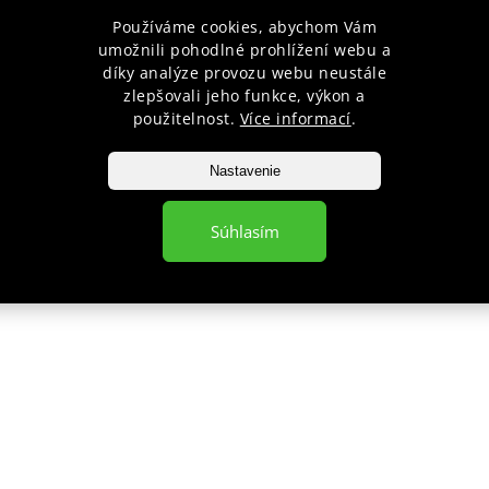
Používáme cookies, abychom Vám
objedna
umožnili pohodlné prohlížení webu a
díky analýze provozu webu neustále
zlepšovali jeho funkce, výkon a
použitelnost.
Více informací
.
VYHĽADÁVANIE
Nastavenie
pponshop.cz
377
Súhlasím
Hľadať