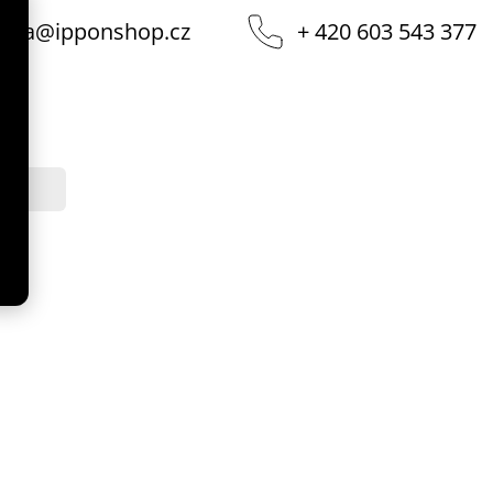
vka
@
ipponshop.cz
+ 420 603 543 377