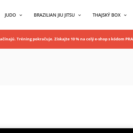
JUDO
BRAZILIAN JIU JITSU
THAJSKÝ BOX
ačínajú. Tréning pokračuje. Získajte 10 % na celý e-shop s kódom P