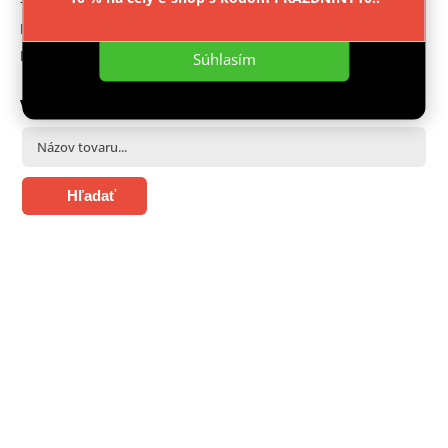
+ 420 603 543 377
Nastavenie
Facebook
Instagram
Súhlasím
VYHĽADÁVANIE
Hľadať