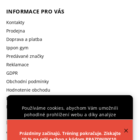
INFORMACE PRO VÁS
Kontakty
Prodejna
Doprava a platba
Ippon gym
Predávané značky
Reklamace
GDPR
Obchodní podmínky
Hodnotenie obchodu
B2B program
Moja objednávka
Používáme cookies, abychom Vám umožnili
pohodlné prohlížení webu a díky analýze
provozu webu neustále zlepšovali jeho funkce,
KONTAKT
výkon a použitelnost.
Více informací
.
objednavka
@
ipponshop.cz
Prázdniny začínajú. Tréning pokračuje. Získajte
10 % na celý e-shop s kódom PRAZDNINY10..