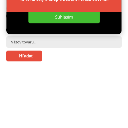
+ 420 603 543 377
Nastavenie
Facebook
Instagram
Súhlasím
VYHĽADÁVANIE
Hľadať