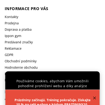
INFORMACE PRO VÁS
Kontakty
Prodejna
Doprava a platba
Ippon gym
Predávané značky
Reklamace
GDPR
Obchodní podmínky
Hodnotenie obchodu
B2B program
Moja objednávka
Používáme cookies, abychom Vám umožnili
pohodlné prohlížení webu a díky analýze
provozu webu neustále zlepšovali jeho funkce,
KONTAKT
výkon a použitelnost.
Více informací
.
objednavka
@
ipponshop.cz
Prázdniny začínajú. Tréning pokračuje. Získajte
10 % na celý e-shop s kódom PRAZDNINY10..