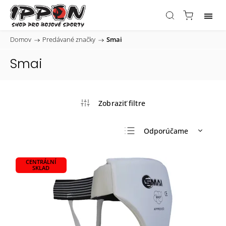
Domov
/
Predávané značky
/
Smai
Smai
Odporúčame
Najlacnejšie
CENTRÁLNÍ
Najdrahšie
SKLAD
Najpredávanejšie
Abecedne