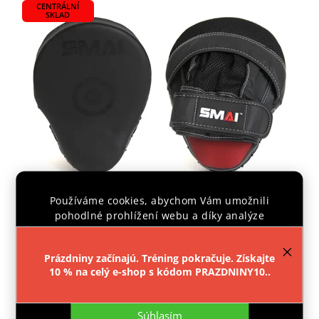
CENTRÁLNÍ
SKLAD
Používáme cookies, abychom Vám umožnili
pohodlné prohlížení webu a díky analýze
LAPA SMAI ELITE P85 BLACK (PÁR)
provozu webu neustále zlepšovali jeho funkce,
výkon a použitelnost.
Více informací
.
Dodáme do 14 dní
Prázdniny začínajú. Tréning pokračuje. Získajte
10 % na celý e-shop s kódom PRAZDNINY10..
€73,77
Nastavenie
Do košíka
Súhlasím